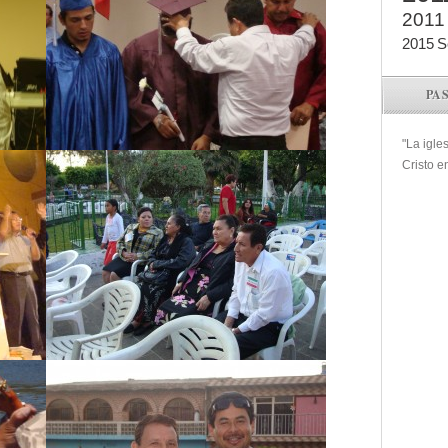
2011
2015
S
PA
"La igle
Cristo e