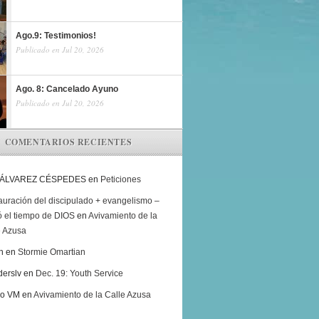
Ago.9: Testimonios!
Publicado en Jul 20, 2026
Ago. 8: Cancelado Ayuno
Publicado en Jul 20, 2026
COMENTARIOS RECIENTES
 ÁLVAREZ CÉSPEDES
en
Peticiones
auración del discipulado + evangelismo –
ó el tiempo de DIOS
en
Avivamiento de la
e Azusa
h
en
Stormie Omartian
derslv
en
Dec. 19: Youth Service
ro VM
en
Avivamiento de la Calle Azusa