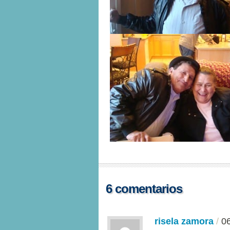
6 comentarios
risela zamora
/
0