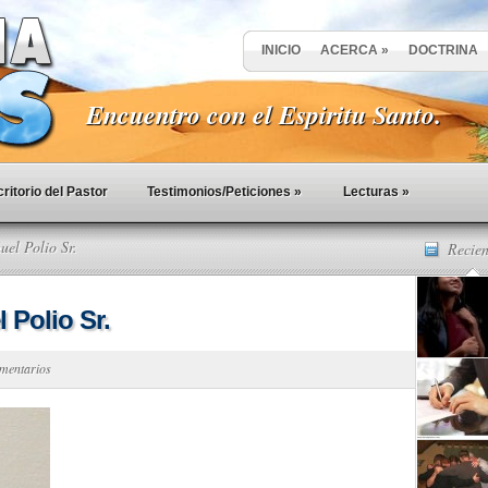
INICIO
ACERCA
»
DOCTRINA
Encuentro con el Espiritu Santo.
ritorio del Pastor
Testimonios/Peticiones
»
Lecturas
»
el Polio Sr.
Recien
 Polio Sr.
mentarios