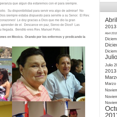
speranza que algun dia estaremos con el para siempre.
o. Su disponibilidad para servir era algo de admirar! No
 Dios siempre estaba dispuesto para servirle a su Senor. El Rev.
Abri
 corazones! Le doy gracias a Dios que me dio la gran
 aprender de el. Descance en paz, Siervo de Dios!! Las
2013
u llegada. Bendito eres Rev. Manuel Polio.
Abril 201
ones en Mexico. Orando por los enfermos y predicando la
Diciem
Dici
Diciem
Juli
Julio 
2013
Marz
Marzo
Novie
Novie
Novie
Oct
201