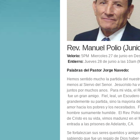
Rev. Manuel Polio (Juni
Velorio:
5PM Miercoles 27 de junio en De
Entierro:
Jueves 28 de junio a las 10am (
Palabras del Pastor Jorge Navedo:
Hemos sentido mucho la partida del nuestr
menos al Siervo del Senor. Jesucristo ha 
juntos por muchos anos. Para mi vida, el R
fue un gran amigo. Fiel, leal, un Escuder
grandemente su partida, sino la mayoria d
amor hacia los pobres y los necesitados.
hombre sumamente humilde. El Rev. Polio l
de Cristo es su vida, vimos madurez en el M
entrada a las prisones de Adelanto, CA.
Se fortalezcan sus seres queridos y amigo
sabiendo que fue un regalo de Dios haber 