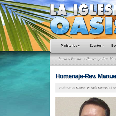
Ministerios
»
Eventos
»
Esc
Inicio
»
Eventos
» Homenaje-Rev. Manu
Homenaje-Rev. Manuel
Publicado en
Eventos
,
Invitado Especial
|
6 co