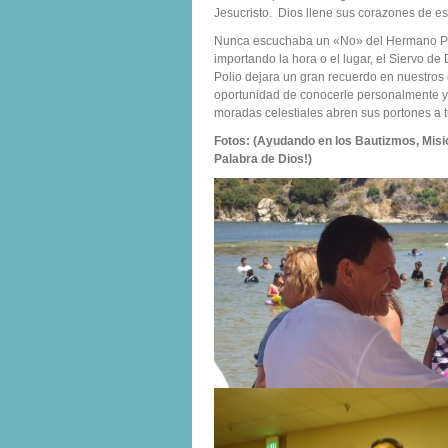
Jesucristo. Dios llene sus corazones de e
Nunca escuchaba un «No» del Hermano Poli
importando la hora o el lugar, el Siervo de
Polio dejara un gran recuerdo en nuestros
oportunidad de conocerle personalmente y
moradas celestiales abren sus portones a t
Fotos: (Ayudando en los Bautizmos, Misi
Palabra de Dios!)