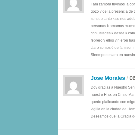
Fam zamora tuvimos la opr
gozo y de la presencia de 
sentido tanto k se nos ade
personas k amamos mucho e
con ustedes k desde k con
febrero y ellos vinieron h
claro somos 6 de fam son m
Sieempre estara en nuestr
Jose Morales
/
06
Doy gracias a Nuestro Seno
nuestro Hno. en Cristo Ma
quedo platicando con mig
vigilia en la ciudad de He
Deseamos que la Gracia de