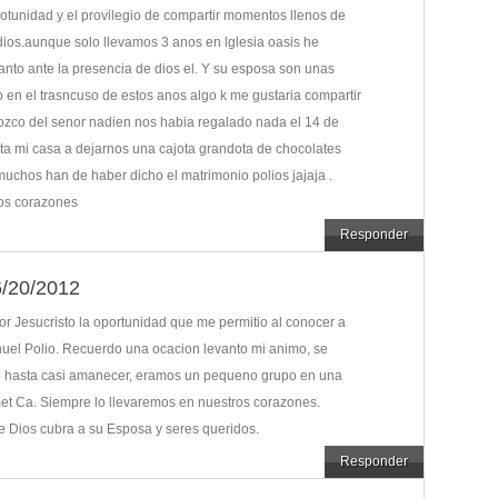
otunidad y el provilegio de compartir momentos llenos de
dios.aunque solo llevamos 3 anos en lglesia oasis he
lanto ante la presencia de dios el. Y su esposa son unas
n el trasncuso de estos anos algo k me gustaria compartir
ozco del senor nadien nos habia regalado nada el 14 de
asta mi casa a dejarnos una cajota grandota de chocolates
uchos han de haber dicho el matrimonio polios jajaja .
os corazones
Responder
/20/2012
r Jesucristo la oportunidad que me permitio al conocer a
nuel Polio. Recuerdo una ocacion levanto mi animo, se
o hasta casi amanecer, eramos un pequeno grupo en una
met Ca. Siempre lo llevaremos en nuestros corazones.
 Dios cubra a su Esposa y seres queridos.
Responder