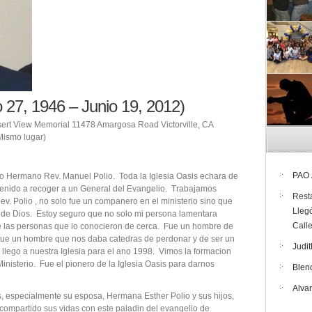
o 27, 1946 – Junio 19, 2012)
sert View Memorial 11478 Amargosa Road Victorville, CA
Mismo lugar)
PAO
o Hermano Rev. Manuel Polio. Toda la Iglesia Oasis echara de
venido a recoger a un General del Evangelio. Trabajamos
Rest
ev. Polio , no solo fue un companero en el ministerio sino que
Lleg
o de Dios. Estoy seguro que no solo mi persona lamentara
Call
e las personas que lo conocieron de cerca. Fue un hombre de
 Fue un hombre que nos daba catedras de perdonar y de ser un
Judit
lego a nuestra Iglesia para el ano 1998. Vimos la formacion
inisterio. Fue el pionero de la Iglesia Oasis para darnos
Blen
Alva
s, especialmente su esposa, Hermana Esther Polio y sus hijos,
compartido sus vidas con este paladin del evangelio de