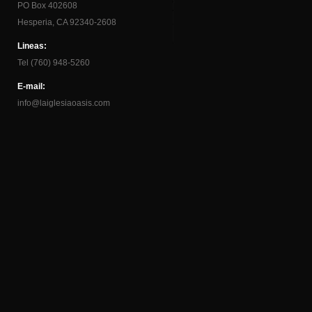
PO Box 402608
Hesperia, CA 92340-2608
Lineas:
Tel (760) 948-5260
E-mail:
info@laiglesiaoasis.com