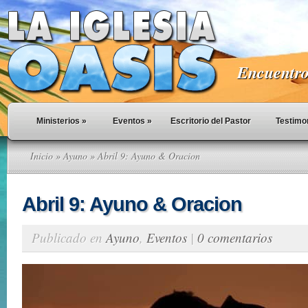
Encuentro 
Ministerios
»
Eventos
»
Escritorio del Pastor
Testimo
Inicio
»
Ayuno
» Abril 9: Ayuno & Oracion
Abril 9: Ayuno & Oracion
Publicado en
Ayuno
,
Eventos
|
0 comentarios