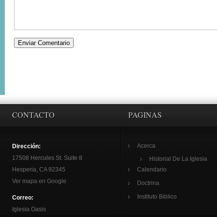
CONTACTO
PAGINAS
Acerca
Dirección:
17508 Hercules St. Suite 8
Historial De La Iglesia
Hesperia, CA 92345
Calendario
Ver mapa en Google
Doctrina
Instituto Biblico
Correo:
Iglesia Oasis