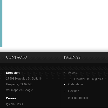
CONTACTO
PAGINAS
Acerca
Dirección:
17508 Hercules St. Suite 8
Historial De La Iglesia
Hesperia, CA 92345
Calendario
Ver mapa en Google
Doctrina
Instituto Biblico
Correo:
Iglesia Oasis