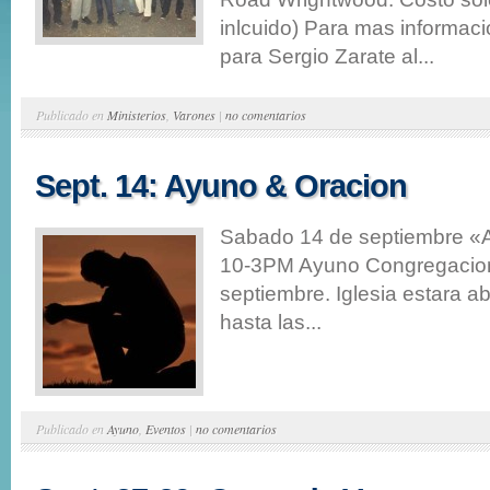
inlcuido) Para mas informac
para Sergio Zarate al...
Publicado en
Ministerios
,
Varones
|
no comentarios
Sept. 14: Ayuno & Oracion
Sabado 14 de septiembre «
10-3PM Ayuno Congregacio
septiembre. Iglesia estara a
hasta las...
Publicado en
Ayuno
,
Eventos
|
no comentarios