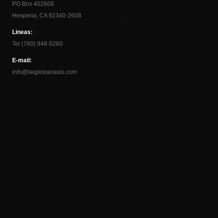
PO Box 402608
Hesperia, CA 92340-2608
Lineas:
Tel (760) 948-5260
E-mail:
info@laiglesiaoasis.com