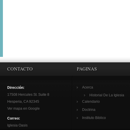
CONTACTO
PAGINAS
Acerca
Dirección:
17508 Hercules St. Suite 8
Historial De La Iglesia
Hesperia, CA 92345
Calendario
Ver mapa en Google
Doctrina
Instituto Biblico
Correo:
Iglesia Oasis