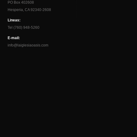
PO Box 402608
Hesperia, CA 92340-2608
Lineas:
Tel (760) 948-5260
E-mail:
info@laiglesiaoasis.com