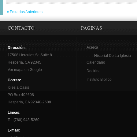
« Entradas Anteriores
CONTACTO
PAGINAS
Acerca
Dirección:
17508 Hercules St. Suite 8
Historial De La Iglesia
Hesperia, CA 92345
Calendario
Ver mapa en Google
Doctrina
Instituto Biblico
Correo:
Iglesia Oasis
PO Box 402608
Hesperia, CA 92340-2608
Lineas:
Tel (760) 948-5260
E-mail: