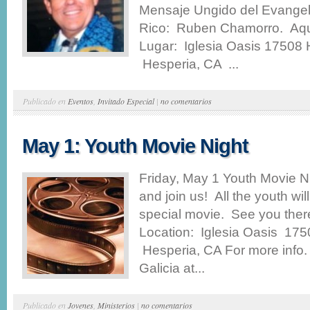
Mensaje Ungido del Evangel
Rico: Ruben Chamorro. Aqu
Lugar: Iglesia Oasis 17508 
Hesperia, CA ...
Publicado en
Eventos
,
Invitado Especial
|
no comentarios
May 1: Youth Movie Night
Friday, May 1 Youth Movie
and join us! All the youth wi
special movie. See you ther
Location: Iglesia Oasis 175
Hesperia, CA For more info. 
Galicia at...
Publicado en
Jovenes
,
Ministerios
|
no comentarios