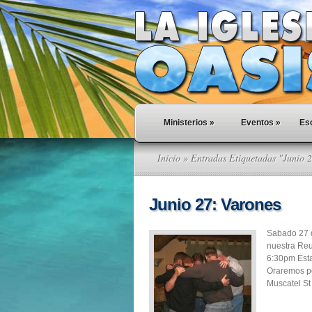
Ministerios
»
Eventos
»
Esc
Inicio
» Entradas Etiquetadas "Junio 
Junio 27: Varones
Sabado 27 
nuestra Reu
6:30pm Esta
Oraremos p
Muscatel St