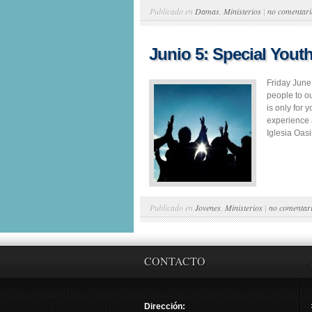
Publicado en
Damas
,
Ministerios
|
no comentari
Junio 5: Special Youth
Friday June
people to o
is only for 
experience a
Iglesia Oasi
Publicado en
Jovenes
,
Ministerios
|
no comentar
CONTACTO
Dirección: