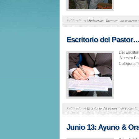
Publicado en
Ministerios
,
Varones
|
no comentar
Escritorio del Pastor
Del Escrito
Nuestro Pas
Categoria “P
Publicado en
Escritorio del Pastor
|
no comentar
Junio 13: Ayuno & Or