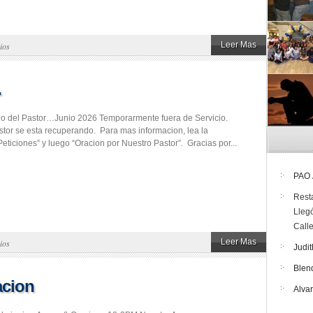
Leer Mas
ios
…
rio del Pastor…Junio 2026 Temporarmente fuera de Servicio.
tor se esta recuperando. Para mas informacion, lea la
eticiones” y luego “Oracion por Nuestro Pastor”. Gracias por...
PAO
Rest
Lleg
Call
Leer Mas
ios
Judit
Blen
acion
Alva