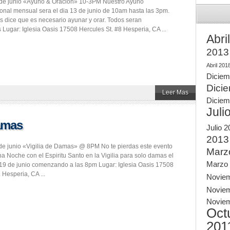
de junio «Ayuno & Oracion» 10-3PM Nuestro Ayuno
nal mensual sera el dia 13 de junio de 10am hasta las 3pm.
os dice que es necesario ayunar y orar. Todos seran
 Lugar: Iglesia Oasis 17508 Hercules St. #8 Hesperia, CA ...
Abri
2013
Abril 201
Diciem
Dici
Leer Mas
Diciem
Juli
Damas
Julio 
2013
de junio «Vigilia de Damas» @ 8PM No te pierdas este evento
Marz
na Noche con el Espiritu Santo en la Vigilia para solo damas el
Marzo
 19 de junio comenzando a las 8pm Lugar: Iglesia Oasis 17508
 Hesperia, CA ...
Novie
Novie
Novie
Oct
201