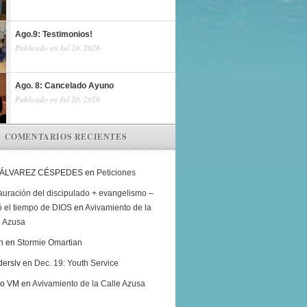
Ago.9: Testimonios!
Publicado en Jul 20, 2026
Ago. 8: Cancelado Ayuno
Publicado en Jul 20, 2026
COMENTARIOS RECIENTES
 ÁLVAREZ CÉSPEDES
en
Peticiones
auración del discipulado + evangelismo –
ó el tiempo de DIOS
en
Avivamiento de la
e Azusa
h
en
Stormie Omartian
derslv
en
Dec. 19: Youth Service
ro VM
en
Avivamiento de la Calle Azusa