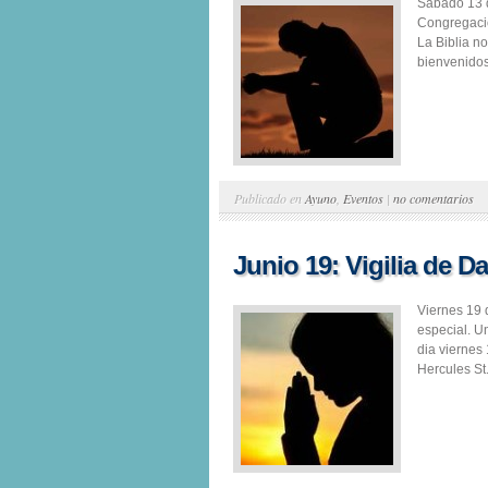
Sabado 13 
Congregacio
La Biblia n
bienvenidos
Publicado en
Ayuno
,
Eventos
|
no comentarios
Junio 19: Vigilia de 
Viernes 19 
especial. U
dia viernes
Hercules St.