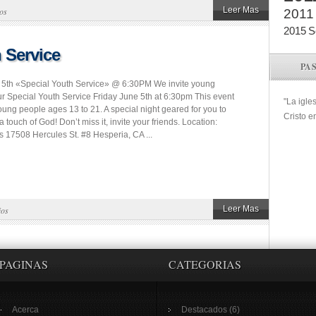
Leer Mas
os
2011
2015
S
 Service
PA
 5th «Special Youth Service» @ 6:30PM We invite young
ur Special Youth Service Friday June 5th at 6:30pm This event
"La igle
young people ages 13 to 21. A special night geared for you to
Cristo e
 touch of God! Don’t miss it, invite your friends. Location:
s 17508 Hercules St. #8 Hesperia, CA ...
Leer Mas
ios
PAGINAS
CATEGORIAS
Acerca
Destacados
(6)