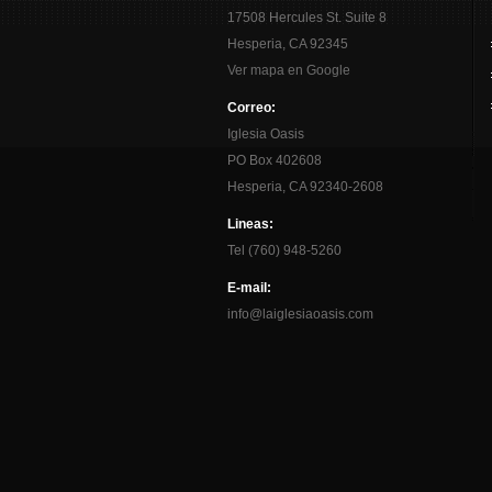
17508 Hercules St. Suite 8
Hesperia, CA 92345
Ver mapa en Google
Correo:
Iglesia Oasis
PO Box 402608
Hesperia, CA 92340-2608
Lineas:
Tel (760) 948-5260
E-mail:
info@laiglesiaoasis.com