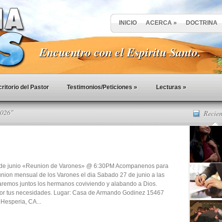
INICIO
ACERCA
»
DOCTRINA
Encuentro con el Espiritu Santo.
ritorio del Pastor
Testimonios/Peticiones
»
Lecturas
»
2026"
Recien
de junio «Reunion de Varones» @ 6:30PM Acompanenos para
nion mensual de los Varones el dia Sabado 27 de junio a las
remos juntos los hermanos coviviendo y alabando a Dios.
or tus necesidades. Lugar: Casa de Armando Godinez 15467
 Hesperia, CA...