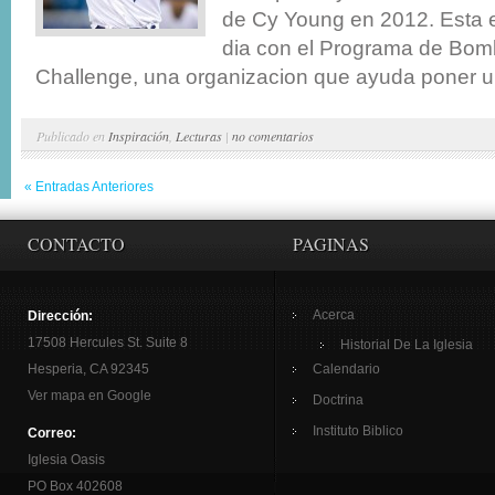
de Cy Young en 2012. Esta 
dia con el Programa de Bo
Challenge, una organizacion que ayuda poner un
Publicado en
Inspiración
,
Lecturas
|
no comentarios
« Entradas Anteriores
CONTACTO
PAGINAS
Acerca
Dirección:
17508 Hercules St. Suite 8
Historial De La Iglesia
Hesperia, CA 92345
Calendario
Ver mapa en Google
Doctrina
Instituto Biblico
Correo:
Iglesia Oasis
PO Box 402608