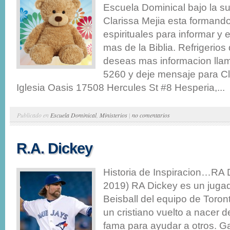
Escuela Dominical bajo la s
Clarissa Mejia esta formando
espirituales para informar y 
mas de la Biblia. Refrigerios
deseas mas informacion llam
5260 y deje mensaje para Cl
Iglesia Oasis 17508 Hercules St #8 Hesperia,...
Publicado en
Escuela Dominical
,
Ministerios
|
no comentarios
R.A. Dickey
Historia de Inspiracion…RA 
2019) RA Dickey es un jugado
Beisball del equipo de Toron
un cristiano vuelto a nacer 
fama para ayudar a otros. G