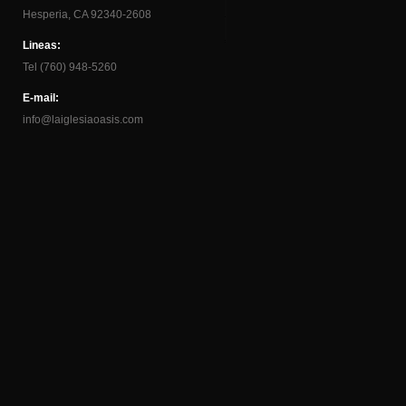
Hesperia, CA 92340-2608
Lineas:
Tel (760) 948-5260
E-mail:
info@laiglesiaoasis.com