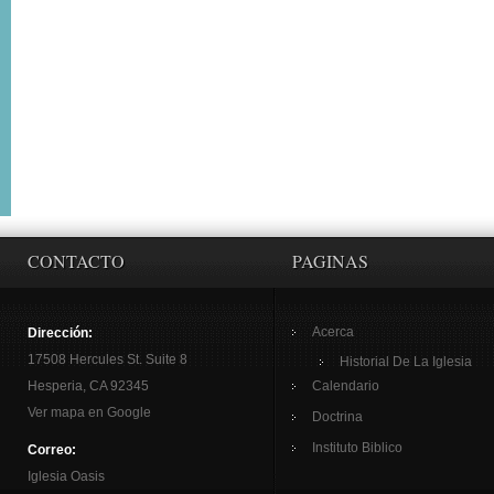
CONTACTO
PAGINAS
Acerca
Dirección:
17508 Hercules St. Suite 8
Historial De La Iglesia
Hesperia, CA 92345
Calendario
Ver mapa en Google
Doctrina
Instituto Biblico
Correo:
Iglesia Oasis