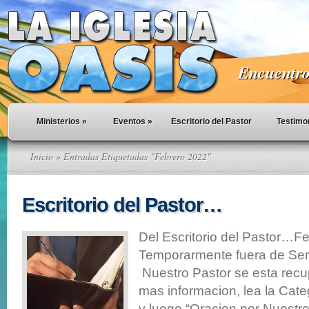
Encuentro 
Ministerios
»
Eventos
»
Escritorio del Pastor
Testimo
Inicio
» Entradas Etiquetadas "Febrero 2022"
Escritorio del Pastor…
Del Escritorio del Pastor…F
Temporarmente fuera de Serv
Nuestro Pastor se esta rec
mas informacion, lea la Cate
y luego “Oracion por Nuestr