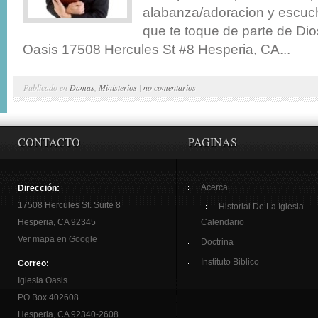
alabanza/adoracion y escuc
que te toque de parte de Dios
Oasis 17508 Hercules St #8 Hesperia, CA...
Publicado en
Damas
,
Ministerios
|
no comentarios
CONTACTO
PAGINAS
Acerca
Dirección:
17508 Hercules St. Suite 8
Historial De La Iglesia
Hesperia, CA 92345
Calendario
Ver mapa en Google
Doctrina
Instituto Biblico
Correo:
Iglesia Oasis
PO Box 402608
Hesperia, CA 92340-2608