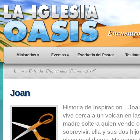
Encuentro 
Ministerios
»
Eventos
»
Escritorio del Pastor
Testimo
Inicio
» Entradas Etiquetadas "Febrero 2019"
Joan
Historia de Inspiracion…Joa
vive cerca a un volcan en las
madre soltera quien vende 
sobrevivir, ella y sus dos hij
alcanza el dinero. Ha veces 