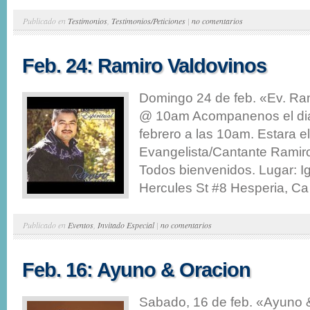
Publicado en
Testimonios
,
Testimonios/Peticiones
|
no comentarios
Feb. 24: Ramiro Valdovinos
Domingo 24 de feb. «Ev. Ra
@ 10am Acompanenos el di
febrero a las 10am. Estara el
Evangelista/Cantante Ramir
Todos bienvenidos. Lugar: I
Hercules St #8 Hesperia, Ca 
Publicado en
Eventos
,
Invitado Especial
|
no comentarios
Feb. 16: Ayuno & Oracion
Sabado, 16 de feb. «Ayuno 