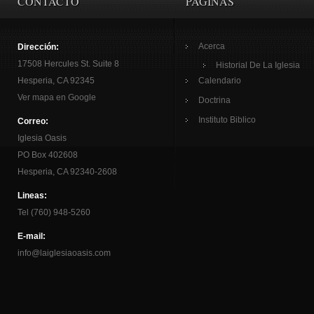
CONTACTO
PAGINAS
Acerca
Dirección:
17508 Hercules St. Suite 8
Historial De La Iglesia
Hesperia, CA 92345
Calendario
Ver mapa en Google
Doctrina
Instituto Biblico
Correo:
Iglesia Oasis
PO Box 402608
Hesperia, CA 92340-2608
Lineas:
Tel (760) 948-5260
E-mail:
info@laiglesiaoasis.com