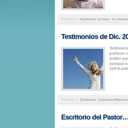
Publicado en
Inspiración
,
Lecturas
|
no comenta
Testimonios de Dic. 2
Testimonios
publiquen 
testifico qu
averiguar s
VERTA GARCI
Publicado en
Testimonios
,
Testimonios/Peticione
Escritorio del Pastor