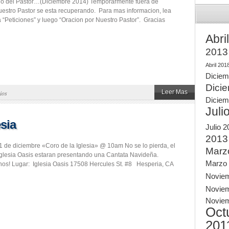
rio del Pastor…(Diciembre 2014) Temporarmente fuera de
uestro Pastor se esta recuperando. Para mas informacion, lea
a “Peticiones” y luego “Oracion por Nuestro Pastor”. Gracias
Abri
2013
Abril 201
Diciem
Dici
Leer Mas
ios
Diciem
Juli
esia
Julio 
2013
 de diciembre «Coro de la Iglesia» @ 10am No se lo pierda, el
Marz
Iglesia Oasis estaran presentando una Cantata Navideña.
Marzo
s! Lugar: Iglesia Oasis 17508 Hercules St. #8 Hesperia, CA
Novie
Novie
Novie
Oct
201