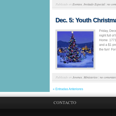
Publicado en
Eventos
,
Invitado Especial
|
no com
Dec. 5: Youth Christm
Friday, Dec
night full o
Home 17715 
and a $1 pr
the fun! For
Publicado en
Jovenes
,
Ministerios
|
no comentar
« Entradas Anteriores
CONTACTO