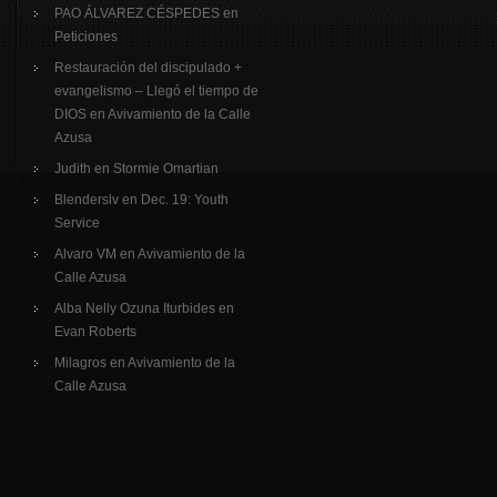
PAO ÁLVAREZ CÉSPEDES
en
Peticiones
Restauración del discipulado +
evangelismo – Llegó el tiempo de
DIOS
en
Avivamiento de la Calle
Azusa
Judith
en
Stormie Omartian
Blenderslv
en
Dec. 19: Youth
Service
Alvaro VM
en
Avivamiento de la
Calle Azusa
Alba Nelly Ozuna Iturbides
en
Evan Roberts
Milagros
en
Avivamiento de la
Calle Azusa