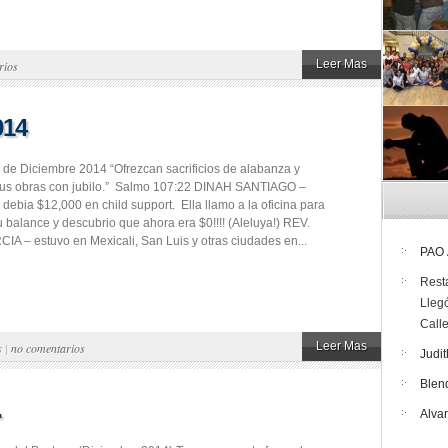
Leer Mas
rios
014
 de Diciembre 2014 “Ofrezcan sacrificios de alabanza y
sus obras con jubilo.” Salmo 107:22 DINAH SANTIAGO –
e debia $12,000 en child support. Ella llamo a la oficina para
u balance y descubrio que ahora era $0!!!! (Aleluya!) REV.
A – estuvo en Mexicali, San Luis y otras ciudades en...
PAO
Rest
Lleg
Call
Leer Mas
s
|
no comentarios
Judit
Blen
…
Alva