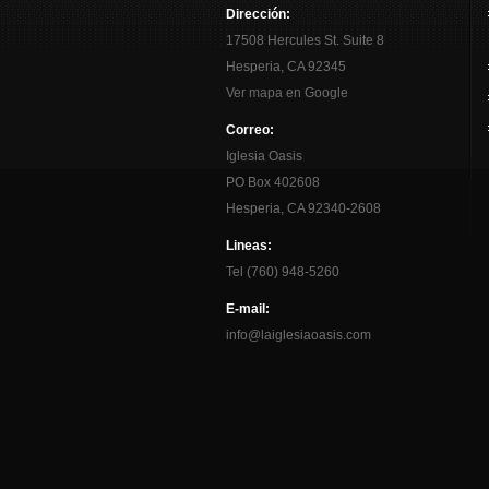
Dirección:
17508 Hercules St. Suite 8
Hesperia, CA 92345
Ver mapa en Google
Correo:
Iglesia Oasis
PO Box 402608
Hesperia, CA 92340-2608
Lineas:
Tel (760) 948-5260
E-mail:
info@laiglesiaoasis.com