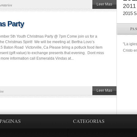
Leer Mas
entarios
2011
2015
S
as Party
PA
ember 5th Youth Christmas Party @ 7pm Come join us for a
f the Christmas Spirit! We will be meeting at: Bertha Lovo’s
"La igle
Baton Road Victorville, Ca Please bring a potluck food item
Cristo e
esent (gift value) to exchange presents that evening. Dont miss
 more information call Esmeralda Vindas at...
Leer Mas
ios
PAGINAS
CATEGORIAS