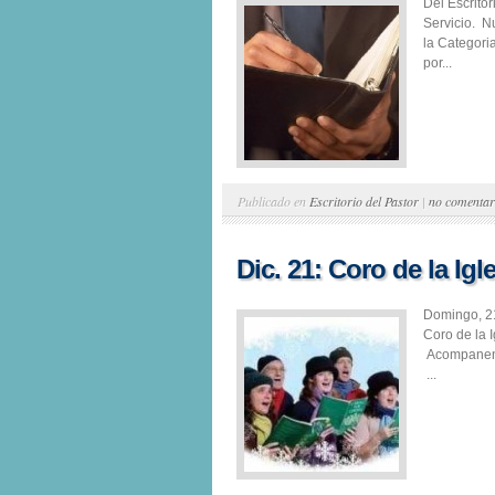
Del Escrito
Servicio. N
la Categori
por...
Publicado en
Escritorio del Pastor
|
no comentar
Dic. 21: Coro de la Igl
Domingo, 21
Coro de la 
Acompaneno
...