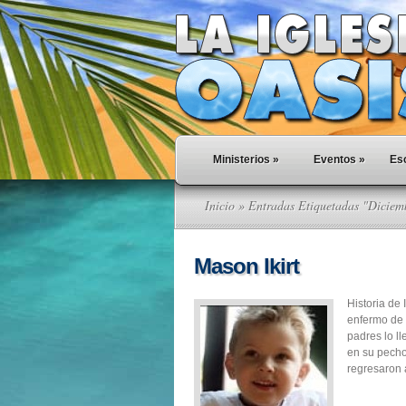
Ministerios
»
Eventos
»
Esc
Inicio
» Entradas Etiquetadas "Diciem
Mason Ikirt
Historia de
enfermo de 
padres lo l
en su pecho,
regresaron a