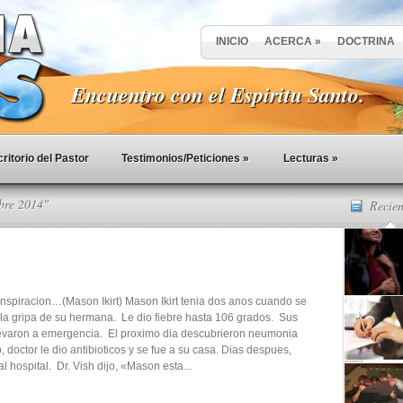
INICIO
ACERCA
»
DOCTRINA
Encuentro con el Espiritu Santo.
ritorio del Pastor
Testimonios/Peticiones
»
Lecturas
»
bre 2014"
Recien
 Inspiracion…(Mason Ikirt) Mason Ikirt tenia dos anos cuando se
la gripa de su hermana. Le dio fiebre hasta 106 grados. Sus
levaron a emergencia. El proximo dia descubrieron neumonia
 doctor le dio antibioticos y se fue a su casa. Dias despues,
l hospital. Dr. Vish dijo, «Mason esta...