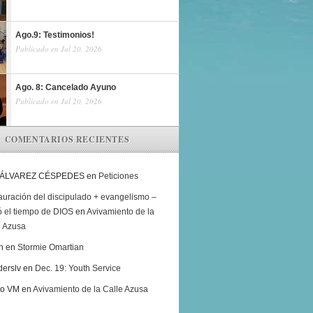
Ago.9: Testimonios!
Publicado en Jul 20, 2026
Ago. 8: Cancelado Ayuno
Publicado en Jul 20, 2026
COMENTARIOS RECIENTES
 ÁLVAREZ CÉSPEDES
en
Peticiones
auración del discipulado + evangelismo –
ó el tiempo de DIOS
en
Avivamiento de la
e Azusa
h
en
Stormie Omartian
derslv
en
Dec. 19: Youth Service
ro VM
en
Avivamiento de la Calle Azusa