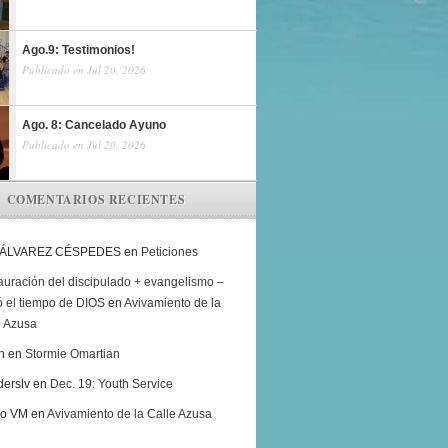
Ago.9: Testimonios!
Publicado en Jul 20, 2026
Ago. 8: Cancelado Ayuno
Publicado en Jul 20, 2026
COMENTARIOS RECIENTES
 ÁLVAREZ CÉSPEDES
en
Peticiones
auración del discipulado + evangelismo –
ó el tiempo de DIOS
en
Avivamiento de la
e Azusa
h
en
Stormie Omartian
derslv
en
Dec. 19: Youth Service
ro VM
en
Avivamiento de la Calle Azusa