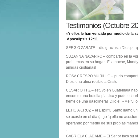
Testimonios (Octubre 2
«
Y ellos le han vencido por medio de la 
Apocalipsis 12:11
SERGIO ZARATE – dio gracias a Dios porqu
SUZANNA NAVARRO – compartio en la vigili
problemas en su hogar. Esa noche, Mandy y
amigas cristianas!
ROSA CRESPO MURILLO – pudo compartir en 
Dios, una alma recibio a Cristo!
CESAR ORTIZ – estuvo en Guatemala hace 
encontro una botella plastica y pudo echar
frente de una gasolinera! Dijo el, «Me fui
LETICIA CRUZ – el Espiritu Santo llamo u
se acosto en el dia (algo ‘q ella no acost
operando por medio de sus propias manos
.
GABRIELA C. ADAME – El Senor toco su oi