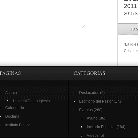
2011
2015
S
PA
"La igle
Cristo e
PAGINAS
CATEGORIAS
Acerca
Destacados
(6)
Historial De La Iglesia
Escritorio del Pastor
(171)
Calendario
Eventos
(280)
Doctrina
Ayuno
(86)
Instituto Biblico
Invitado Especial
(184)
Videos
(5)