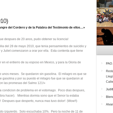
010)
sangre del Cordero y de la Palabra del Testimonio de ellos…»
e despues de 20 anos, pudo obtener su licencia!
a del 28 de mayo 2010, que tenia pensamientos de suicidio y
 Juliet comenzaron a orar por ella. Esta contenta que tiene
el entierro de su esposo en Mexico, y para la Gloria de
PAO
Rest
unos meses. Se quedaron sin gasolina. El milagro es que se
Lleg
le gasolina y por su puesto el milagro fue que se quedaron al
Call
 con las promesas del Salmo 121!»
Judit
na condicion de problema en el estomago. Poco dias despues,
umbra hacer). Mientras dormia sono que el Senor la estaba
Blen
! Despues que desperto, nunca mas tuvo dolor! (Wow!!)
Alva
do izquierdo. Solo escuchaba 10%. Pero la noche de 11 de