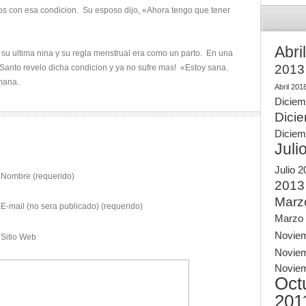
os con esa condicion. Su esposo dijo, «Ahora tengo que tener
Abri
 su ultima nina y su regla menstrual era como un parto. En una
2013
 Santo revelo dicha condicion y ya no sufre mas! «Estoy sana.
rmana.
Abril 201
Diciem
Dici
Diciem
Juli
Julio 
Nombre (requerido)
2013
Marz
E-mail (no sera publicado) (requerido)
Marzo
Novie
Sitio Web
Novie
Novie
Oct
201