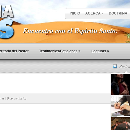
INICIO
ACERCA
»
DOCTRINA
Encuentro con el Espiritu Santo.
ritorio del Pastor
Testimonios/Peticiones
»
Lecturas
»
Recien
ones
|
0 comentarios