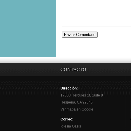
CONTACTO
Dirección:
17508 Hercules St. Suite 8
Hesperia, CA 92345
Ver mapa en Google
Correo:
Iglesia Oasis