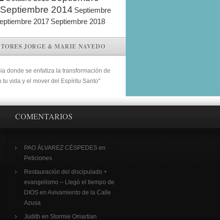
Septiembre 2014
Septiembre
eptiembre 2017
Septiembre 2018
STORES JORGE & MARIE NAVEDO
sia donde se enfatiza la transformación de
n tu vida y el mover del Espíritu Santo"
COMENTARIOS
PAO ÁLVAREZ CÉSPEDES
en
Peticiones
Restauración del discipulado +
evangelismo – Llegó el tiempo de
DIOS
en
Avivamiento de la Calle
Azusa
Judith
en
Stormie Omartian