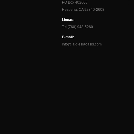
PO Box 402608
Hesperia, CA 92340-2608
Lineas:
Tel (760) 948-5260
E-mail:
info@laiglesiaoasis.com