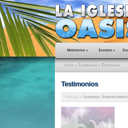
Ministerios
»
Eventos
»
Esc
Inicio
»
Testimonios
» Testimonios
Testimonios
Publicado en
Testimonios
,
Testimonios/Petici