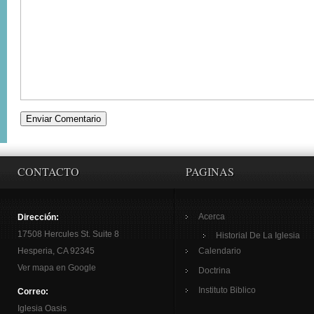
CONTACTO
PAGINAS
Acerca
Dirección:
17508 Hercules St. Suite 8
Historial De La Iglesia
Hesperia, CA 92345
Calendario
Ver mapa en Google
Doctrina
Instituto Biblico
Correo:
Iglesia Oasis