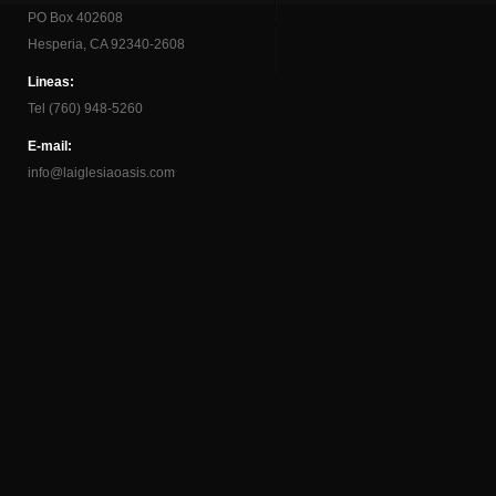
PO Box 402608
Hesperia, CA 92340-2608
Lineas:
Tel (760) 948-5260
E-mail:
info@laiglesiaoasis.com