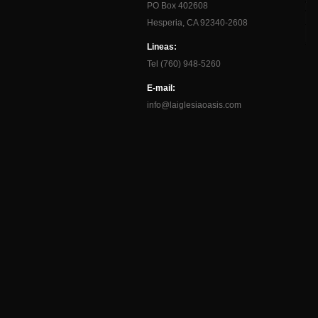
PO Box 402608
Hesperia, CA 92340-2608
Lineas:
Tel (760) 948-5260
E-mail:
info@laiglesiaoasis.com