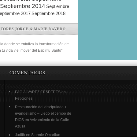
Septiembre 2014
Septiembre
eptiembre 2017
Septiembre 2018
STORES JORGE & MARIE NAVEDO
sia donde se enfatiza la transformación de
n tu vida y el mover del Espíritu Santo"
COMENTARIOS
PAO ÁLVAREZ CÉSPEDES
en
Peticiones
Restauración del discipulado +
evangelismo – Llegó el tiempo de
DIOS
en
Avivamiento de la Calle
Azusa
Judith
en
Stormie Omartian