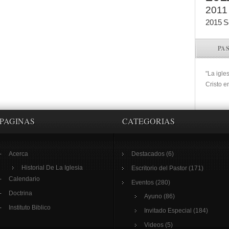
2011
2015
S
PA
"La igle
Cristo e
PAGINAS
CATEGORIAS
Acerca
Destacados
(6)
Historial De La Iglesia
Escritorio del Pastor
(171)
Calendario
Eventos
(280)
Doctrina
Ayuno
(86)
Instituto Biblico
Invitado Especial
(184)
Videos
(5)