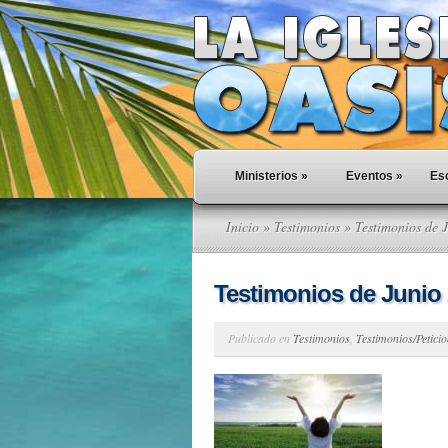
Ministerios
»
Eventos
»
Esc
Inicio
»
Testimonios
» Testimonios de 
Testimonios de Junio
Publicado en
Testimonios
,
Testimonios/Petici