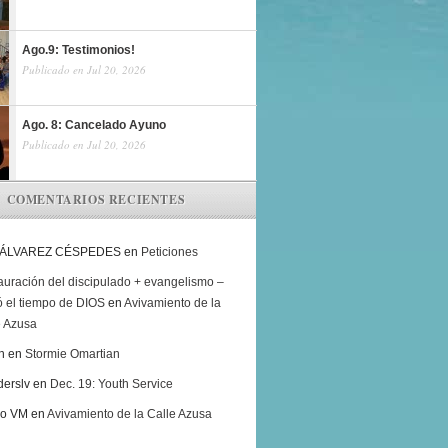
Ago.9: Testimonios!
Publicado en Jul 20, 2026
Ago. 8: Cancelado Ayuno
Publicado en Jul 20, 2026
COMENTARIOS RECIENTES
 ÁLVAREZ CÉSPEDES
en
Peticiones
auración del discipulado + evangelismo –
ó el tiempo de DIOS
en
Avivamiento de la
e Azusa
h
en
Stormie Omartian
derslv
en
Dec. 19: Youth Service
ro VM
en
Avivamiento de la Calle Azusa