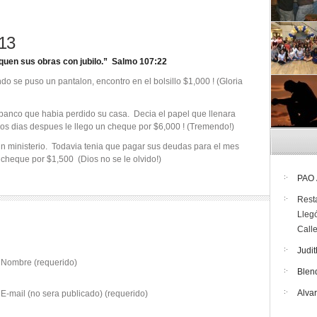
013
iquen sus obras con jubilo.” Salmo 107:22
se puso un pantalon, encontro en el bolsillo $1,000 ! (Gloria
nco que habia perdido su casa. Decia el papel que llenara
nos dias despues le llego un cheque por $6,000 ! (Tremendo!)
n ministerio. Todavia tenia que pagar sus deudas para el mes
 cheque por $1,500 (Dios no se le olvido!)
PAO
Rest
Lleg
Call
Judit
Nombre (requerido)
Blen
Alva
E-mail (no sera publicado) (requerido)