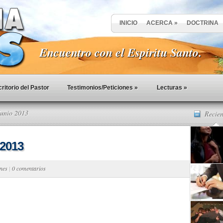
INICIO
ACERCA
»
DOCTRINA
Encuentro con el Espiritu Santo.
ritorio del Pastor
Testimonios/Peticiones
»
Lecturas
»
Junio 2013
Recien
 2013
ones
|
0 comentarios