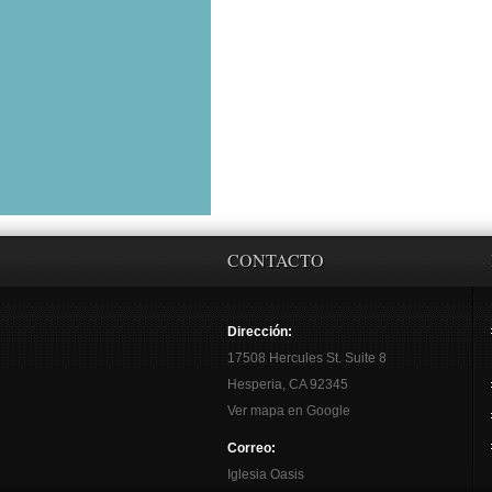
CONTACTO
Dirección:
17508 Hercules St. Suite 8
Hesperia, CA 92345
Ver mapa en Google
Correo:
Iglesia Oasis