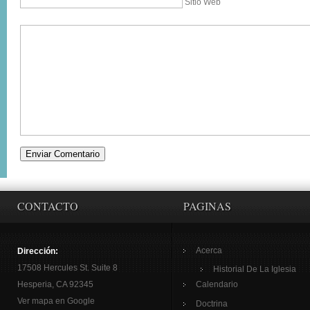
Sitio Web
CONTACTO
PAGINAS
Acerca
Dirección:
17508 Hercules St. Suite 8
Historial De La Iglesia
Hesperia, CA 92345
Calendario
Ver mapa en Google
Doctrina