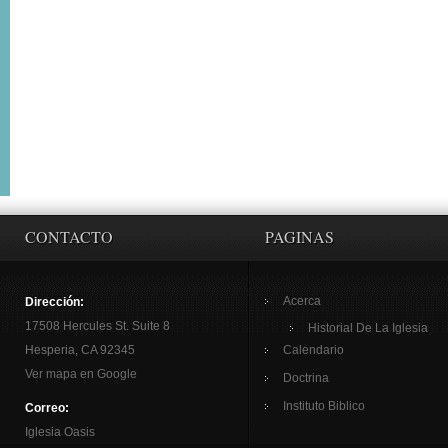
CONTACTO
PAGINAS
Acerca
Dirección:
17508 Hercules St. Suite 8
Historial De La Iglesia
Hesperia, CA 92345
Calendario
Ver mapa en Google
Doctrina
Instituto Biblico
Correo:
Iglesia Oasis