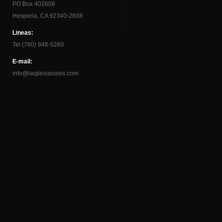
PO Box 402608
Hesperia, CA 92340-2608
Lineas:
Tel (760) 948-5260
E-mail:
info@laiglesiaoasis.com