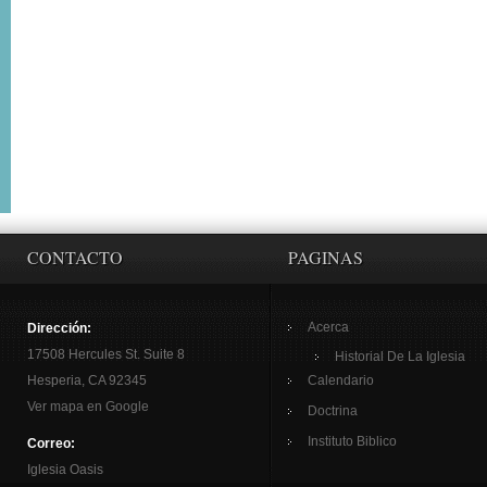
CONTACTO
PAGINAS
Acerca
Dirección:
17508 Hercules St. Suite 8
Historial De La Iglesia
Hesperia, CA 92345
Calendario
Ver mapa en Google
Doctrina
Instituto Biblico
Correo:
Iglesia Oasis