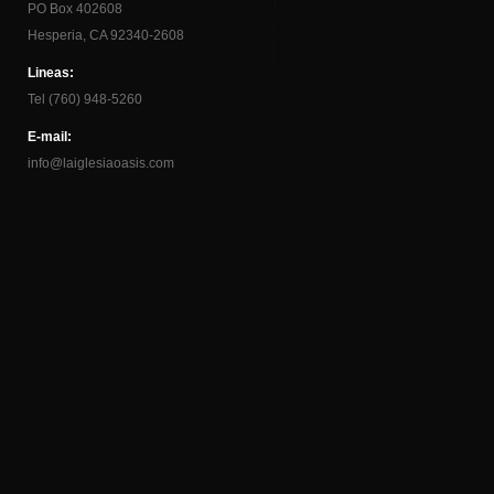
PO Box 402608
Hesperia, CA 92340-2608
Lineas:
Tel (760) 948-5260
E-mail:
info@laiglesiaoasis.com