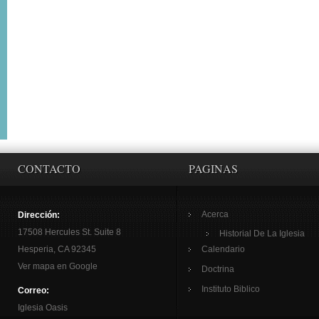
CONTACTO
PAGINAS
Acerca
Dirección:
17508 Hercules St. Suite 8
Historial De La Iglesia
Hesperia, CA 92345
Calendario
Ver mapa en Google
Doctrina
Instituto Biblico
Correo:
Iglesia Oasis