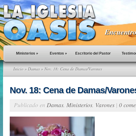
Encuentro 
Ministerios
»
Eventos
»
Escritorio del Pastor
Testimo
Inicio
»
Damas
» Nov. 18: Cena de Damas/Varones
Nov. 18: Cena de Damas/Varone
Publicado en
Damas
,
Ministerios
,
Varones
|
0 come