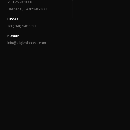
PO Box 402608
Hesperia, CA 92340-2608
Lineas:
Tel (760) 948-5260
E-mail:
info@laiglesiaoasis.com