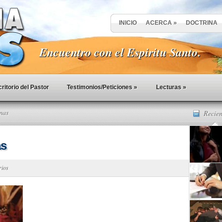
INICIO
ACERCA
»
DOCTRINA
Encuentro con el Espiritu Santo.
ritorio del Pastor
Testimonios/Peticiones
»
Lecturas
»
mas
Recien
as
rios