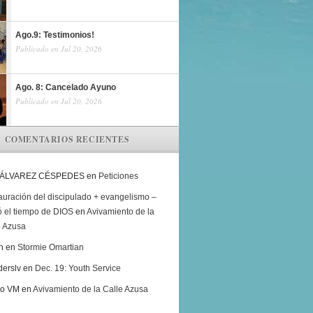
Ago.9: Testimonios!
Publicado en Jul 20, 2026
Ago. 8: Cancelado Ayuno
Publicado en Jul 20, 2026
COMENTARIOS RECIENTES
 ÁLVAREZ CÉSPEDES
en
Peticiones
auración del discipulado + evangelismo –
ó el tiempo de DIOS
en
Avivamiento de la
e Azusa
h
en
Stormie Omartian
derslv
en
Dec. 19: Youth Service
ro VM
en
Avivamiento de la Calle Azusa