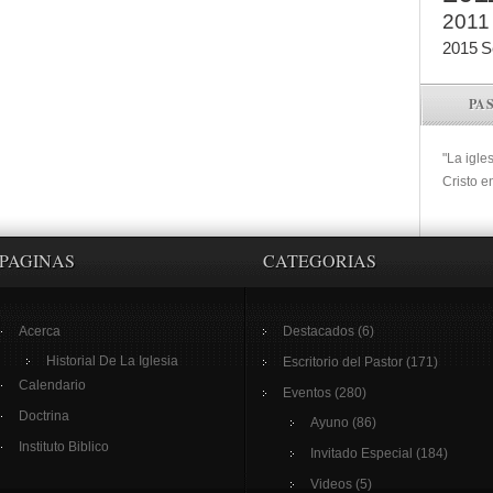
2011
2015
S
PA
"La igle
Cristo e
PAGINAS
CATEGORIAS
Acerca
Destacados
(6)
Historial De La Iglesia
Escritorio del Pastor
(171)
Calendario
Eventos
(280)
Doctrina
Ayuno
(86)
Instituto Biblico
Invitado Especial
(184)
Videos
(5)