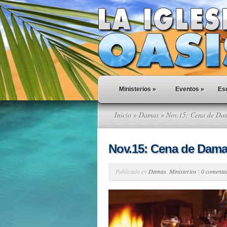
Ministerios
»
Eventos
»
Esc
Inicio
»
Damas
» Nov.15: Cena de Da
Nov.15: Cena de Dam
Publicado en
Damas
,
Ministerios
|
0 comenta