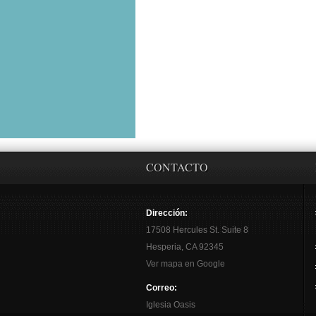
CONTACTO
Dirección:
17508 Hercules St. Suite 8
Hesperia, CA 92345
Ver mapa en Google
Correo:
Iglesia Oasis