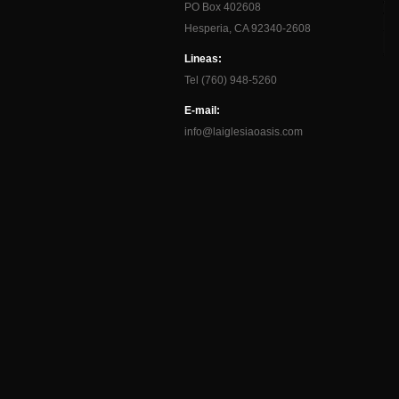
PO Box 402608
Hesperia, CA 92340-2608
Lineas:
Tel (760) 948-5260
E-mail:
info@laiglesiaoasis.com