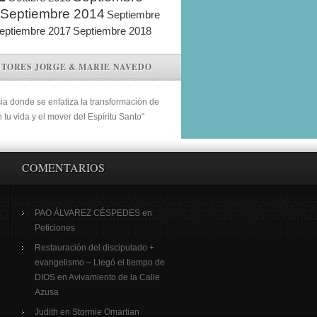
Septiembre 2014
Septiembre
eptiembre 2017
Septiembre 2018
STORES JORGE & MARIE NAVEDO
sia donde se enfatiza la transformación de
n tu vida y el mover del Espíritu Santo"
COMENTARIOS
PAO ÁLVAREZ CÉSPEDES
en
Peticiones
Restauración del discipulado +
evangelismo – Llegó el tiempo de
DIOS
en
Avivamiento de la Calle
Azusa
Judith
en
Stormie Omartian