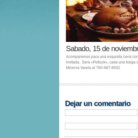
Sabado, 15 de noviem
Acompanenos para una esquisita cena con
invitada. Sera «Potluck», cada una traiga 
Minerva Varela al 760-887-8502
Dejar un comentario