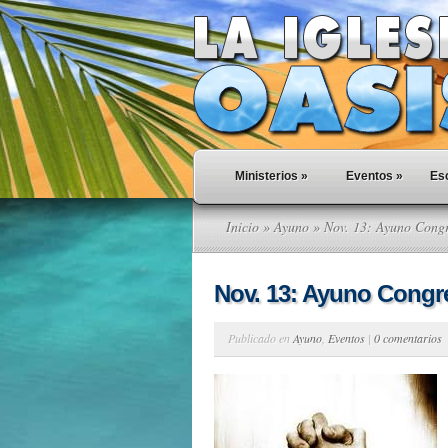
Ministerios
»
Eventos
»
Esc
Inicio
»
Ayuno
» Nov. 13: Ayuno Congr
Nov. 13: Ayuno Congr
Publicado en
Ayuno
,
Eventos
|
0 comentarios