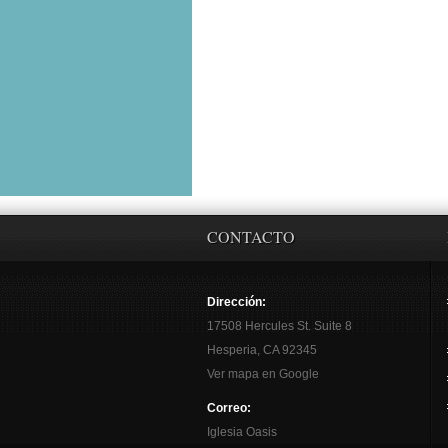
CONTACTO
Dirección:
17508 Hercules St. Suite 8
Hesperia, CA 92345
Ver mapa en Google
Correo:
Iglesia Oasis