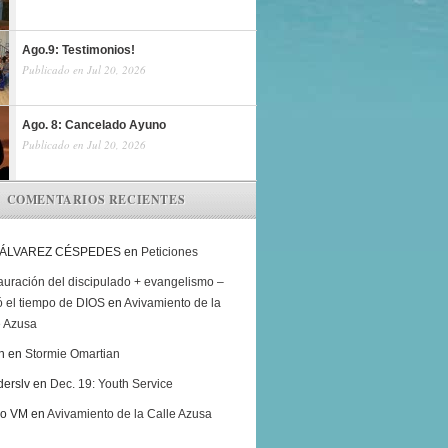
Ago.9: Testimonios!
Publicado en Jul 20, 2026
Ago. 8: Cancelado Ayuno
Publicado en Jul 20, 2026
COMENTARIOS RECIENTES
 ÁLVAREZ CÉSPEDES
en
Peticiones
auración del discipulado + evangelismo –
ó el tiempo de DIOS
en
Avivamiento de la
e Azusa
h
en
Stormie Omartian
derslv
en
Dec. 19: Youth Service
ro VM
en
Avivamiento de la Calle Azusa