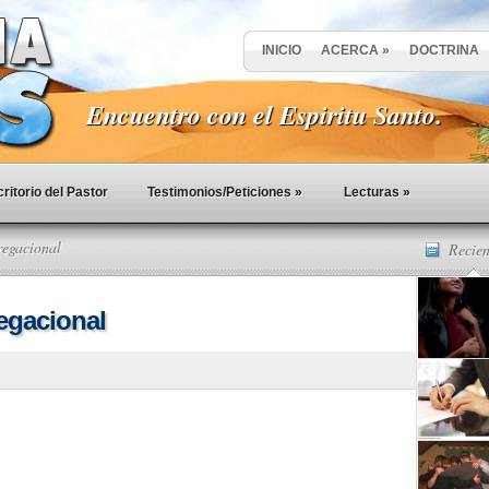
INICIO
ACERCA
»
DOCTRINA
Encuentro con el Espiritu Santo.
ritorio del Pastor
Testimonios/Peticiones
»
Lecturas
»
egacional
Recien
egacional