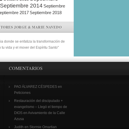
Septiembre 2014
Septiembre
eptiembre 2017
Septiembre 2018
STORES JORGE & MARIE NAVEDO
sia donde se enfatiza la transformación de
n tu vida y el mover del Espíritu Santo"
COMENTARIOS
PAO ÁLVAREZ CÉSPEDES
en
Peticiones
Restauración del discipulado +
evangelismo – Llegó el tiempo de
DIOS
en
Avivamiento de la Calle
Azusa
Judith
en
Stormie Omartian