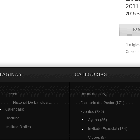
2011
2015
S
PA
"La igle
Cristo e
PAGINAS
CATEGORIAS
Acerca
Destacados
(6)
Historial De La Iglesia
Escritorio del Pastor
(171)
Calendario
Eventos
(280)
Doctrina
Ayuno
(86)
Instituto Biblico
Invitado Especial
(184)
Videos
(5)