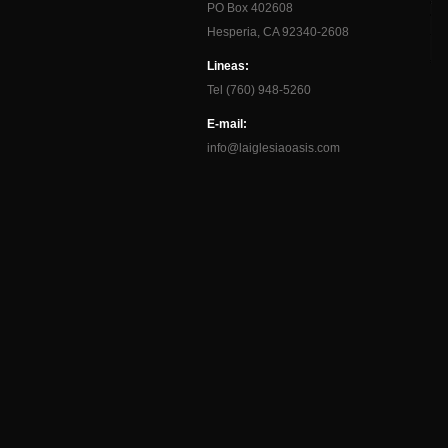
PO Box 402608
Hesperia, CA 92340-2608
Lineas:
Tel (760) 948-5260
E-mail:
info@laiglesiaoasis.com