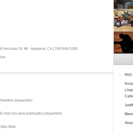
8 Hercules St. #8 Hesperia, CA | 760-948-5260
xico
PAO
Rest
Lleg
Call
Nombre (requerido)
Judit
E-mail (no sera publicado) (requerido)
Blen
Alva
Sitio Web