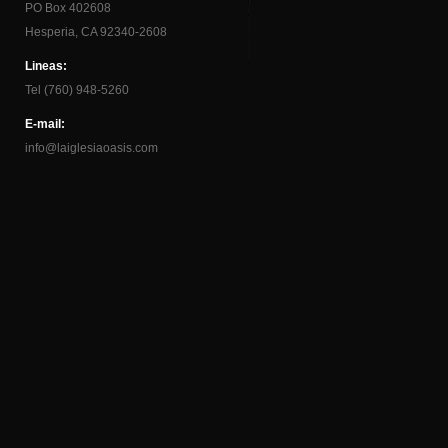
PO Box 402608
Hesperia, CA 92340-2608
Lineas:
Tel (760) 948-5260
E-mail:
info@laiglesiaoasis.com