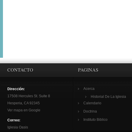
CONTACTO
PAGINAS
Acerca
Dirección:
17508 Hercules St. Suite 8
Historial De La Iglesia
Hesperia, CA 92345
Calendario
Ver mapa en Google
Doctrina
Instituto Biblico
Correo:
Iglesia Oasis