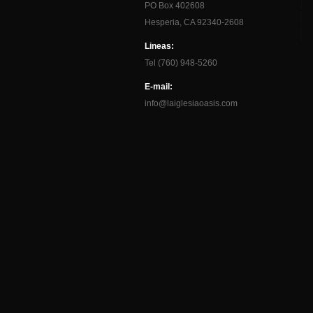
PO Box 402608
Hesperia, CA 92340-2608
Lineas:
Tel (760) 948-5260
E-mail:
info@laiglesiaoasis.com