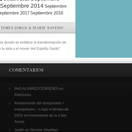
Septiembre 2014
Septiembre
eptiembre 2017
Septiembre 2018
STORES JORGE & MARIE NAVEDO
sia donde se enfatiza la transformación de
n tu vida y el mover del Espíritu Santo"
COMENTARIOS
PAO ÁLVAREZ CÉSPEDES
en
Peticiones
Restauración del discipulado +
evangelismo – Llegó el tiempo de
DIOS
en
Avivamiento de la Calle
Azusa
Judith
en
Stormie Omartian