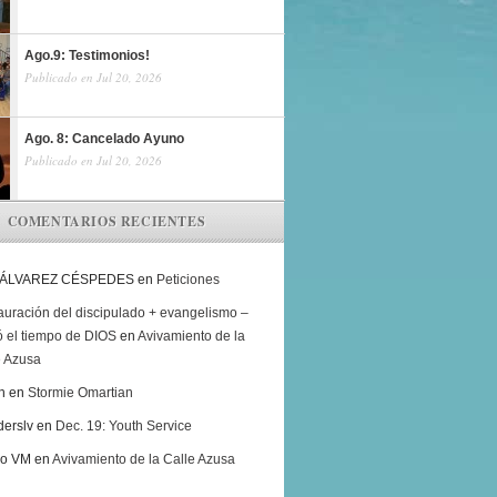
Ago.9: Testimonios!
Publicado en Jul 20, 2026
Ago. 8: Cancelado Ayuno
Publicado en Jul 20, 2026
COMENTARIOS RECIENTES
 ÁLVAREZ CÉSPEDES
en
Peticiones
auración del discipulado + evangelismo –
ó el tiempo de DIOS
en
Avivamiento de la
e Azusa
h
en
Stormie Omartian
derslv
en
Dec. 19: Youth Service
ro VM
en
Avivamiento de la Calle Azusa