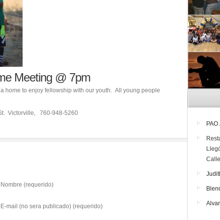
ome Meeting @ 7pm
 a home to enjoy fellowship with our youth. All young people
t. Victorville, 760-948-5260
PAO
Rest
Lleg
Call
Judit
Nombre (requerido)
Blen
Alva
E-mail (no sera publicado) (requerido)