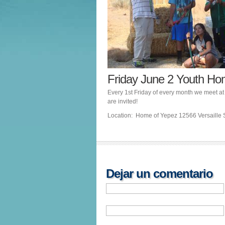
Friday June 2 Youth H
Every 1st Friday of every month we meet at
are invited!
Location: Home of Yepez 12566 Versaille S
Dejar un comentario