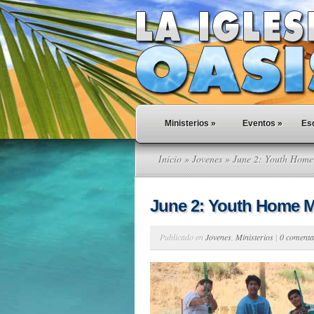
Ministerios
»
Eventos
»
Esc
Inicio
»
Jovenes
» June 2: Youth Home
June 2: Youth Home M
Publicado en
Jovenes
,
Ministerios
|
0 comenta