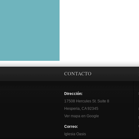
CONTACTO
Dirección:
17508 Hercules St. Suite 8
Hesperia, CA 92345
Ver mapa en Google
Correo:
Iglesia Oasis