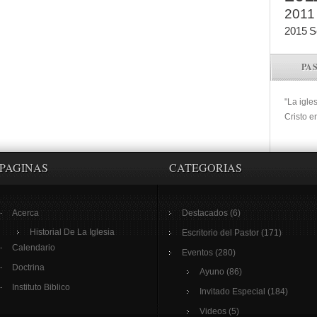
2011
2015
S
PA
"La igle
Cristo e
PAGINAS
CATEGORIAS
Acerca
Destacados
(6)
Historial De La Iglesia
Escritorio del Pastor
(171)
Calendario
Eventos
(280)
Doctrina
Ayuno
(86)
Instituto Biblico
Invitado Especial
(184)
Videos
(5)