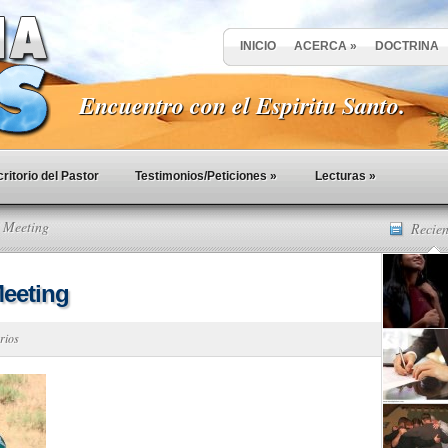
INICIO
ACERCA
»
DOCTRINA
Encuentro con el Espiritu Santo.
ritorio del Pastor
Testimonios/Peticiones
»
Lecturas
»
 Meeting
Recien
eeting
rios