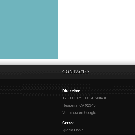
CONTACTO
Dirección:
17508 Hercules St. Suite 8
Hesperia, CA 92345
Ver mapa en Google
Correo:
Iglesia Oasis