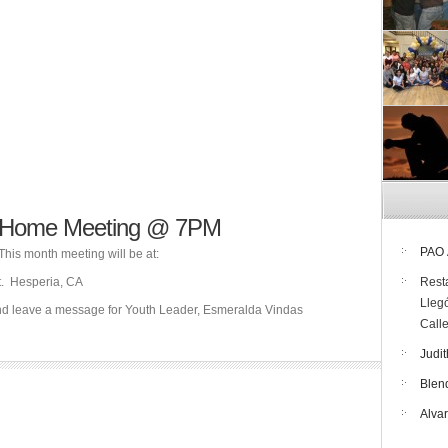
th Home Meeting @ 7PM
PAO
his month meeting will be at:
. Hesperia, CA
Rest
Lleg
and leave a message for Youth Leader, Esmeralda Vindas
Call
Judit
Blen
Alva