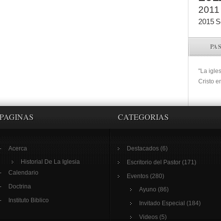
2011
2015
S
PA
"La igle
Cristo e
PAGINAS
CATEGORIAS
Acerca
Destacados
(6)
Historial De La Iglesia
Escritorio del Pastor
(171)
Calendario
Eventos
(280)
Doctrina
Ayuno
(86)
Instituto Biblico
Invitado Especial
(184)
Videos
(5)