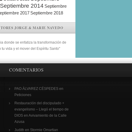
Septiembre 2014
Septiembre
eptiembre 2017
Septiembre 2018
STORES JORGE & MARIE NAVEDO
sia donde se enfatiza la transformación de
n tu vida y el mover del Espíritu Santo"
COMENTARIOS
PAO ÁLVAREZ CÉSPEDES
en
Peticiones
Restauración del discipulado +
evangelismo – Llegó el tiempo de
DIOS
en
Avivamiento de la Calle
Azusa
Judith
en
Stormie Omartian