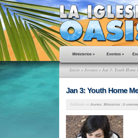
Ministerios
»
Eventos
»
Esc
Inicio
»
Jovenes
» Jan 3: Youth Home 
Jan 3: Youth Home Me
Publicado en
Jovenes
,
Ministerios
|
0 comenta