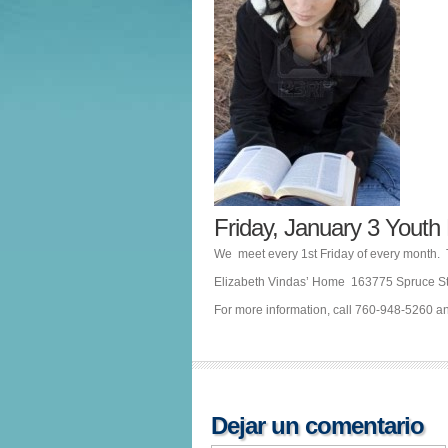
Friday, January 3 You
We meet every 1st Friday of every month. T
Elizabeth Vindas’ Home 163775 Spruce St
For more information, call 760-948-5260 
Dejar un comentario