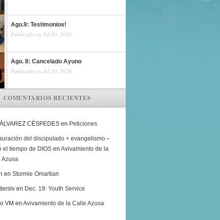
Ago.9: Testimonios!
Publicado en Jul 20, 2026
Ago. 8: Cancelado Ayuno
Publicado en Jul 20, 2026
COMENTARIOS RECIENTES
 ÁLVAREZ CÉSPEDES
en
Peticiones
auración del discipulado + evangelismo –
ó el tiempo de DIOS
en
Avivamiento de la
e Azusa
h
en
Stormie Omartian
derslv
en
Dec. 19: Youth Service
ro VM
en
Avivamiento de la Calle Azusa