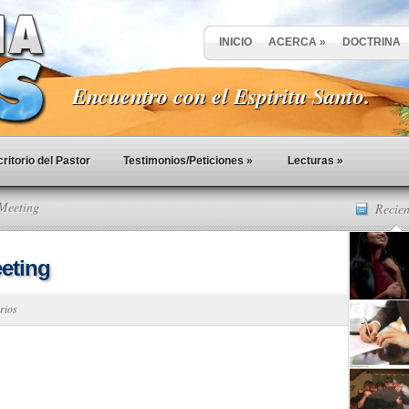
INICIO
ACERCA
»
DOCTRINA
Encuentro con el Espiritu Santo.
ritorio del Pastor
Testimonios/Peticiones
»
Lecturas
»
Meeting
Recien
eting
rios