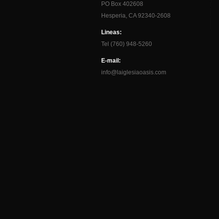
PO Box 402608
Hesperia, CA 92340-2608
Lineas:
Tel (760) 948-5260
E-mail:
info@laiglesiaoasis.com