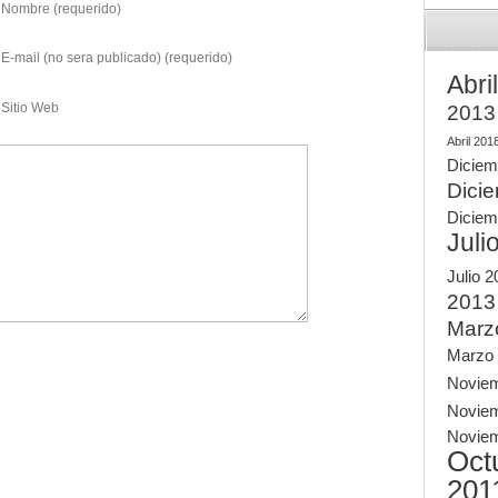
Nombre (requerido)
E-mail (no sera publicado) (requerido)
Abri
Sitio Web
2013
Abril 201
Diciem
Dici
Diciem
Juli
Julio 
2013
Marz
Marzo
Novie
Novie
Novie
Oct
201