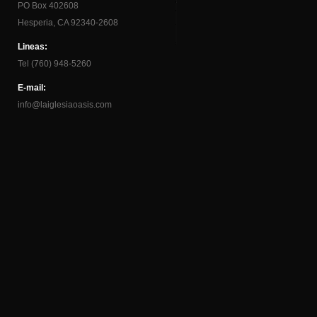
PO Box 402608
Hesperia, CA 92340-2608
Lineas:
Tel (760) 948-5260
E-mail:
info@laiglesiaoasis.com