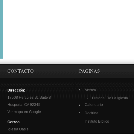
CONTACTO
PAGINAS
Acerca
Dirección:
17508 Hercules St. Suite 8
Historial De La Iglesia
Hesperia, CA 92345
Calendario
Ver mapa en Google
Doctrina
Instituto Biblico
Correo:
Iglesia Oasis