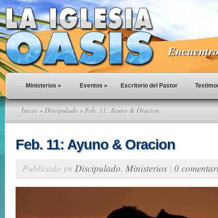
Encuentro 
Ministerios
»
Eventos
»
Escritorio del Pastor
Testimo
Inicio
»
Discipulado
» Feb. 11: Ayuno & Oracion
Feb. 11: Ayuno & Oracion
Publicado en
Discipulado
,
Ministerios
|
0 comentar