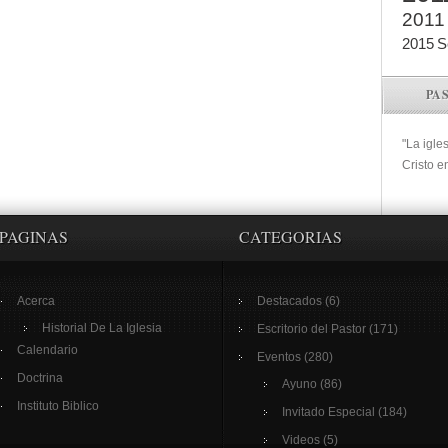
2011
2015
S
PA
"La igle
Cristo e
PAGINAS
CATEGORIAS
Acerca
Destacados
(6)
Historial De La Iglesia
Escritorio del Pastor
(171)
Calendario
Eventos
(280)
Doctrina
Ayuno
(86)
Instituto Biblico
Invitado Especial
(184)
Videos
(5)