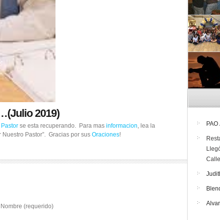
…(Julio 2019)
PAO
o
Pastor
se esta recuperando. Para mas
informacion
, lea la
 Nuestro Pastor”. Gracias por sus
Oraciones
!
Rest
Lleg
Call
Judit
Blen
Alva
Nombre (requerido)