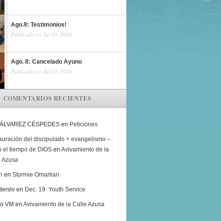
Ago.9: Testimonios!
Publicado en Jul 20, 2026
Ago. 8: Cancelado Ayuno
Publicado en Jul 20, 2026
COMENTARIOS RECIENTES
 ÁLVAREZ CÉSPEDES
en
Peticiones
auración del discipulado + evangelismo –
ó el tiempo de DIOS
en
Avivamiento de la
e Azusa
h
en
Stormie Omartian
derslv
en
Dec. 19: Youth Service
ro VM
en
Avivamiento de la Calle Azusa