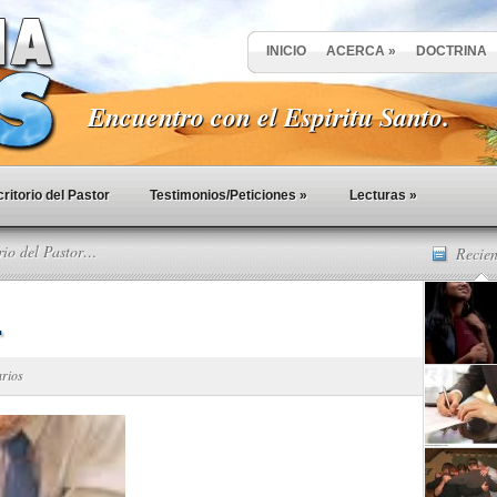
INICIO
ACERCA
»
DOCTRINA
Encuentro con el Espiritu Santo.
ritorio del Pastor
Testimonios/Peticiones
»
Lecturas
»
rio del Pastor…
Recien
…
arios