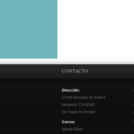
CONTACTO
Dirección:
17508 Hercules St. Suite 8
Hesperia, CA 92345
Ver mapa en Google
Correo:
Iglesia Oasis