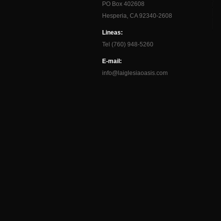
PO Box 402608
Hesperia, CA 92340-2608
Lineas:
Tel (760) 948-5260
E-mail:
info@laiglesiaoasis.com