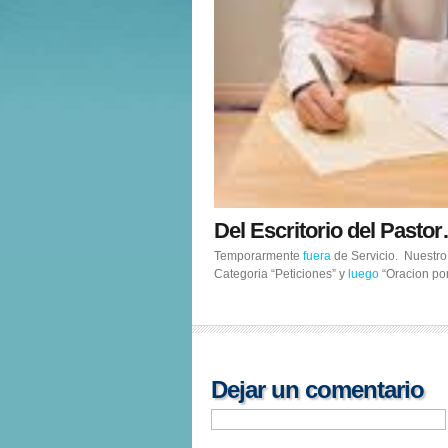
Del Escritorio del Pastor
Temporarmente
fuera
de Servicio. Nuestr
Categoria “Peticiones” y
luego
“Oracion por
Dejar un comentario