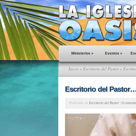
Ministerios
»
Eventos
»
Esc
Inicio
»
Escritorio del Pastor
» Escrito
Escritorio del Pastor
Publicado en
Escritorio del Pastor
|
0 coment