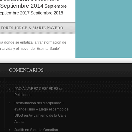
Septiembre 2014
Septiembre
eptiembre 2017
Septiembre 2018
STORES JORGE & MARIE NAVEDO
sia donde se enfatiza la transformación de
n tu vida y el mover del Espíritu Santo"
COMENTARIOS
PAO ÁLVAREZ CÉSPEDES
en
Peticiones
Restauración del discipulado +
evangelismo – Llegó el tiempo de
DIOS
en
Avivamiento de la Calle
Azusa
Judith
en
Stormie Omartian