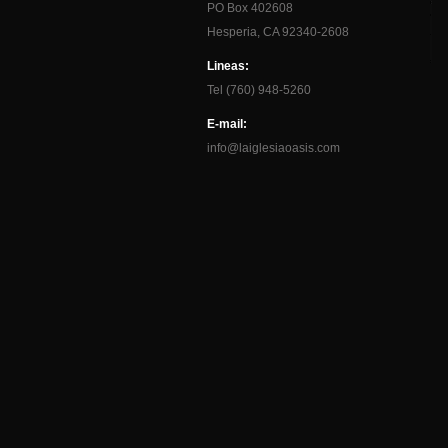
PO Box 402608
Hesperia, CA 92340-2608
Lineas:
Tel (760) 948-5260
E-mail:
info@laiglesiaoasis.com