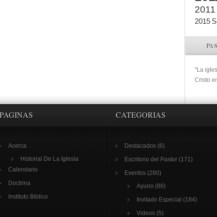
2011
2015
S
PA
"La igle
Cristo e
PAGINAS
CATEGORIAS
Acerca
Destacados
(6)
Historial De La Iglesia
Escritorio del Pastor
(171)
Calendario
Eventos
(280)
Doctrina
Ayuno
(86)
Instituto Biblico
Invitado Especial
(184)
Videos
(5)