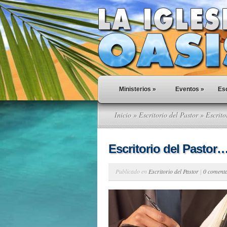
Ministerios
»
Eventos
»
Esc
Inicio
»
Escritorio del Pastor
» Escrito
Escritorio del Pastor
Publicado en
Escritorio del Pastor
|
0 coment