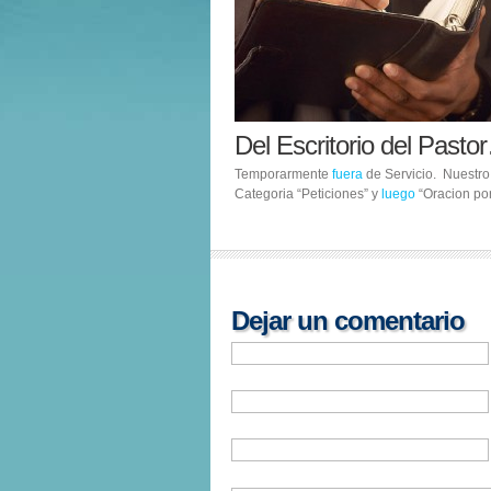
Del Escritorio del Pasto
Temporarmente
fuera
de Servicio. Nuestr
Categoria “Peticiones” y
luego
“Oracion por
Dejar un comentario