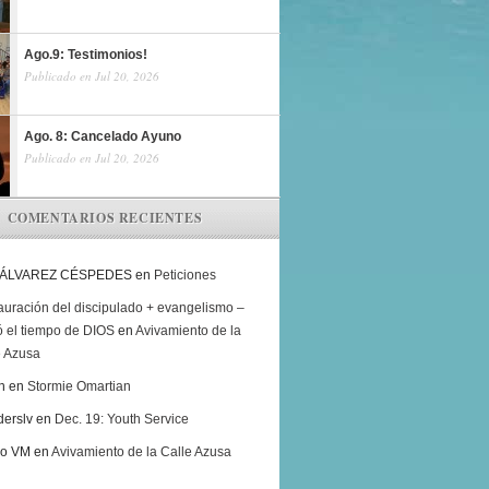
Ago.9: Testimonios!
Publicado en Jul 20, 2026
Ago. 8: Cancelado Ayuno
Publicado en Jul 20, 2026
COMENTARIOS RECIENTES
 ÁLVAREZ CÉSPEDES
en
Peticiones
auración del discipulado + evangelismo –
ó el tiempo de DIOS
en
Avivamiento de la
e Azusa
h
en
Stormie Omartian
derslv
en
Dec. 19: Youth Service
ro VM
en
Avivamiento de la Calle Azusa