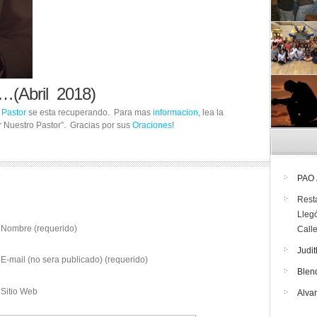
r…(Abril 2018)
o
Pastor
se esta recuperando. Para mas
informacion
, lea la
 Nuestro Pastor”. Gracias por sus
Oraciones
!
PAO
Rest
Lleg
Nombre (requerido)
Call
Judit
E-mail (no sera publicado) (requerido)
Blen
Sitio Web
Alva