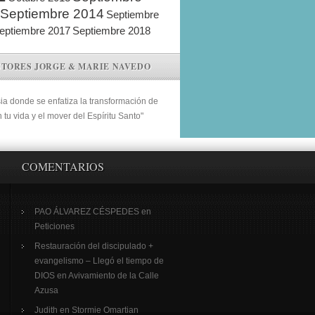
Septiembre 2014
Septiembre
eptiembre 2017
Septiembre 2018
STORES JORGE & MARIE NAVEDO
sia donde se enfatiza la transformación de
n tu vida y el mover del Espíritu Santo"
COMENTARIOS
PAO ÁLVAREZ CÉSPEDES
en
Peticiones
Restauración del discipulado +
evangelismo – Llegó el tiempo de
DIOS
en
Avivamiento de la Calle
Azusa
Judith
en
Stormie Omartian