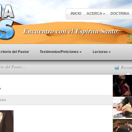
INICIO
ACERCA
»
DOCTRINA
Encuentro con el Espiritu Santo.
ritorio del Pastor
Testimonios/Peticiones
»
Lecturas
»
rio del Pastor…
Recien
…
arios