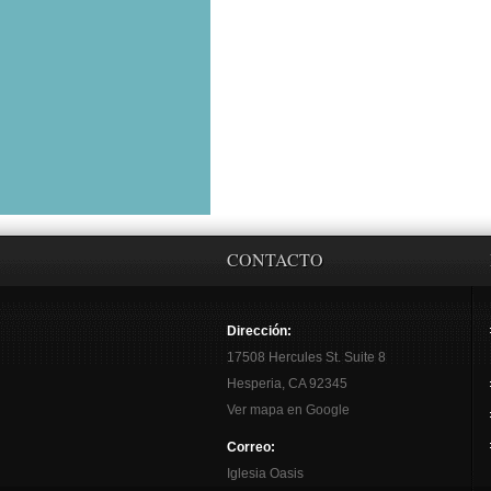
CONTACTO
Dirección:
17508 Hercules St. Suite 8
Hesperia, CA 92345
Ver mapa en Google
Correo:
Iglesia Oasis