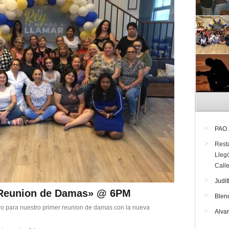
PAO
Rest
Lleg
Call
Judit
 «Reunion de Damas» @ 6PM
Blen
ro para nuestro primer reunion de damas con la nueva
Alva