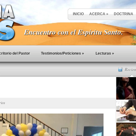
INICIO
ACERCA
»
DOCTRINA
Encuentro con el Espiritu Santo.
ritorio del Pastor
Testimonios/Peticiones
»
Lecturas
»
Recien
rios