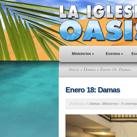
Ministerios
»
Eventos
»
Esc
Inicio
»
Damas
» Enero 18: Damas
Enero 18: Damas
Publicado en
Damas
,
Ministerios
|
0 comenta