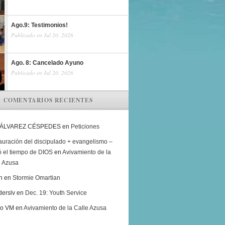
Ago.9: Testimonios!
Publicado en Jul 20, 2026
Ago. 8: Cancelado Ayuno
Publicado en Jul 20, 2026
COMENTARIOS RECIENTES
 ÁLVAREZ CÉSPEDES
en
Peticiones
auración del discipulado + evangelismo –
ó el tiempo de DIOS
en
Avivamiento de la
e Azusa
h
en
Stormie Omartian
derslv
en
Dec. 19: Youth Service
ro VM
en
Avivamiento de la Calle Azusa