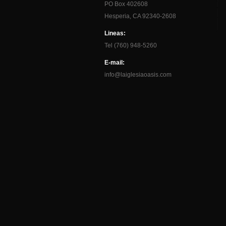
PO Box 402608
Hesperia, CA 92340-2608
Lineas:
Tel (760) 948-5260
E-mail:
info@laiglesiaoasis.com