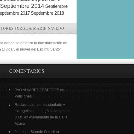
Septiembre 2014
Septiembre
eptiembre 2017
Septiembre 2018
STORES JORGE & MARIE NAVEDO
sia donde se enfatiza la transformación de
n tu vida y el mover del Espíritu Santo"
COMENTARIOS
PAO ÁLVAREZ CÉSPEDES
en
Peticiones
Restauración del discipulado +
evangelismo – Llegó el tiempo de
DIOS
en
Avivamiento de la Calle
Azusa
Judith
en
Stormie Omartian