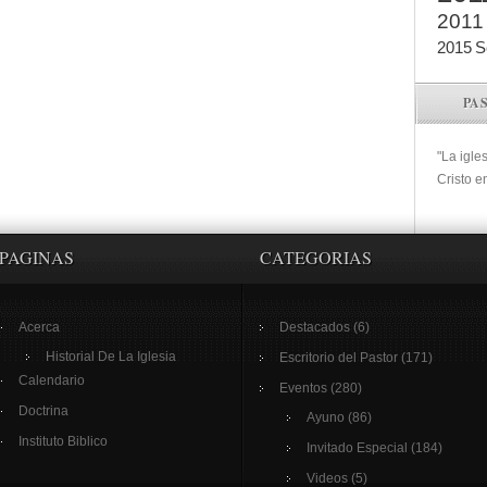
2011
2015
S
PA
"La igle
Cristo e
PAGINAS
CATEGORIAS
Acerca
Destacados
(6)
Historial De La Iglesia
Escritorio del Pastor
(171)
Calendario
Eventos
(280)
Doctrina
Ayuno
(86)
Instituto Biblico
Invitado Especial
(184)
Videos
(5)