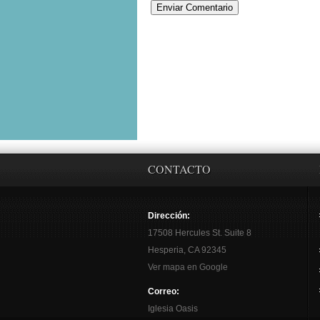
CONTACTO
Dirección:
17508 Hercules St. Suite 8
Hesperia, CA 92345
Ver mapa en Google
Correo:
Iglesia Oasis