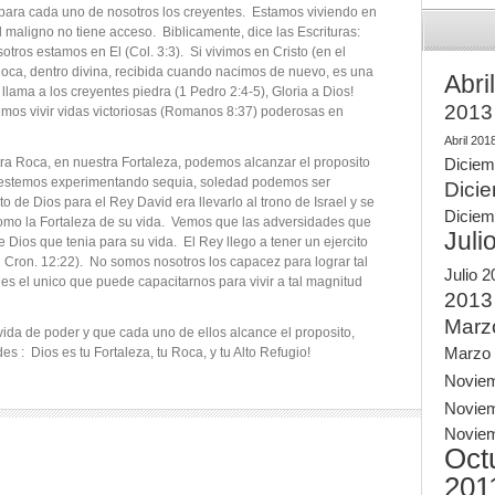
para cada uno de nosotros los creyentes. Estamos viviendo en
 maligno no tiene acceso. Biblicamente, dice las Escrituras:
otros estamos en El (Col. 3:3). Si vivimos en Cristo (en el
Roca, dentro divina, recibida cuando nacimos de nuevo, es una
Abri
 llama a los creyentes piedra (1 Pedro 2:4-5), Gloria a Dios!
2013
emos vivir vidas victoriosas (Romanos 8:37) poderosas en
Abril 201
a Roca, en nuestra Fortaleza, podemos alcanzar el proposito
Diciem
 estemos experimentando sequia, soledad podemos ser
Dici
o de Dios para el Rey David era llevarlo al trono de Israel y se
Diciem
omo la Fortaleza de su vida. Vemos que las adversidades que
Juli
 Dios que tenia para su vida. El Rey llego a tener un ejercito
 Cron. 12:22). No somos nosotros los capacez para lograr tal
Julio 
s el unico que puede capacitarnos para vivir a tal magnitud
2013
Marz
vida de poder y que cada uno de ellos alcance el proposito,
Marzo
s : Dios es tu Fortaleza, tu Roca, y tu Alto Refugio!
Novie
Novie
Novie
Oct
201