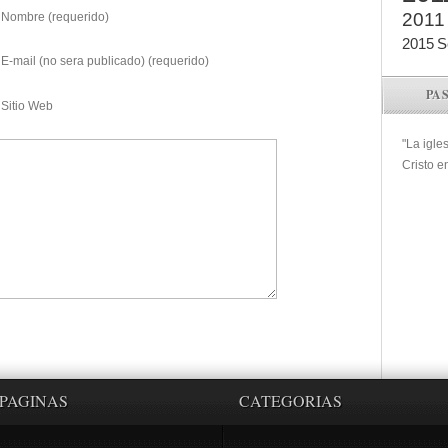
2011
Nombre (requerido)
2015
S
E-mail (no sera publicado) (requerido)
PA
Sitio Web
"La igle
Cristo e
PAGINAS
CATEGORIAS