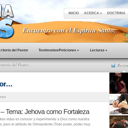
INICIO
ACERCA
»
DOCTRINA
Encuentro con el Espiritu Santo.
ritorio del Pastor
Testimonios/Peticiones
»
Lecturas
»
ritorio del Pastor…
Recien
stor…
arios
or – Tema: Jehova como Fortaleza
ras vidas es conocer y experimentar a Dios como nuestra
s, pero el atributo de Omnipotente (Todo poder, poder muy