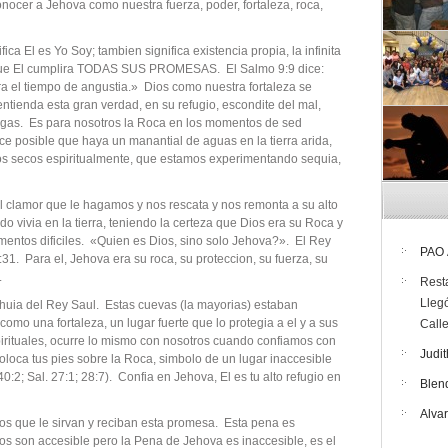
ocer a Jehova como nuestra fuerza, poder, fortaleza, roca,
a El es Yo Soy; tambien significa existencia propia, la infinita
e que El cumplira TODAS SUS PROMESAS. El Salmo 9:9 dice:
ra el tiempo de angustia.» Dios como nuestra fortaleza se
ntienda esta gran verdad, en su refugio, escondite del mal,
igas. Es para nosotros la Roca en los momentos de sed
ace posible que haya un manantial de aguas en la tierra arida,
s secos espiritualmente, que estamos experimentando sequia,
el clamor que le hagamos y nos rescata y nos remonta a su alto
o vivia en la tierra, teniendo la certeza que Dios era su Roca y
mentos dificiles. «Quien es Dios, sino solo Jehova?». El Rey
PAO
31. Para el, Jehova era su roca, su proteccion, su fuerza, su
.
Rest
Lleg
 huia del Rey Saul. Estas cuevas (la mayorias) estaban
omo una fortaleza, un lugar fuerte que lo protegia a el y a sus
Call
rituales, ocurre lo mismo con nosotros cuando confiamos con
Judit
oloca tus pies sobre la Roca, simbolo de un lugar inaccesible
40:2; Sal. 27:1; 28:7). Confia en Jehova, El es tu alto refugio en
Blen
Alva
os que le sirvan y reciban esta promesa. Esta pena es
tos son accesible pero la Pena de Jehova es inaccesible, es el