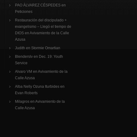
PAO ÁLVAREZ CÉSPEDES
en
Peticiones
Restauración del discipulado +
evangelismo – Llegó el tiempo de
DIOS
en
Avivamiento de la Calle
Azusa
Judith
en
Stormie Omartian
Blenderslv
en
Dec. 19: Youth
Service
Alvaro VM
en
Avivamiento de la
Calle Azusa
Alba Nelly Ozuna Iturbides
en
Evan Roberts
Milagros
en
Avivamiento de la
Calle Azusa