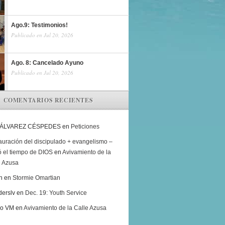
Ago.9: Testimonios!
Publicado en Jul 20, 2026
Ago. 8: Cancelado Ayuno
Publicado en Jul 20, 2026
COMENTARIOS RECIENTES
 ÁLVAREZ CÉSPEDES
en
Peticiones
auración del discipulado + evangelismo –
ó el tiempo de DIOS
en
Avivamiento de la
e Azusa
h
en
Stormie Omartian
derslv
en
Dec. 19: Youth Service
ro VM
en
Avivamiento de la Calle Azusa