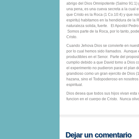
abrigo del Dios Omnipotente (Salmo 91:1) 
una pena, es una cueva secreta a la cual el
que Cristo es la Roca (1 Co.10:4) y que nos
espiritu) habitamos en la hendidura de la 
naturaleza solida, fuerte. El Apostol Pedro
Somos parte de la Roca, por lo tanto, pod
Cristo.
Cuando Jehova Dios se convierte en nuestr
por lo cual hemos sido llamados. Aunque
productibles en el Senor. Parte del proposit
cumplio debido a que David tomo a Dios c
el experimento no pudieron parar el plan de
grandioso como un gran ejercito de Dios (1
hazana, sino el Todopoderoso en nosotros e
espiritual.
Dios desea que todos sus hijos vivan esta 
funcion en el cuerpo de Cristo. Nunca olivde
Dejar un comentario