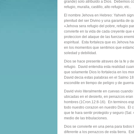
grande) solo atribuido a Dios. Debemos con
refugio, muralla, castillo, alto refugio, etc..
El nombre Jehova en Hebreo: Yahveh signific
plenitud del ser Divino y una garantia d
«Jehova sera refugio del pobre, refugio pa
convierte en la vida de cada creyente que e
proteccion del ataque de las fuerzas enem
espiritual. Esta fortaleza que es Jehova h
en los momentos que sentimos que estamo
soledad y debilidad.
Dios se hace presente atraves de la fe y d
refugio. David entendia esta realidad cuand
que solamente Dios lo fortalecia en los mo
David decia estas palabras en el Salmo 18:
escondite en tiempo de peligro y de guerra
David vivio literalmente en cuevas cuando
ubicadas en el desierto, en penazcos eran c
hombres (1Cron.12:8-16). En terminos espi
todo nuestro corazon en nuestro Dios. El c
que te hara sentir protegido y seguro (Sal. 
medio de las tribulaciones.
Dios se convierte en una pena para todos l
diferente a los penazcos de esta tierra. Es