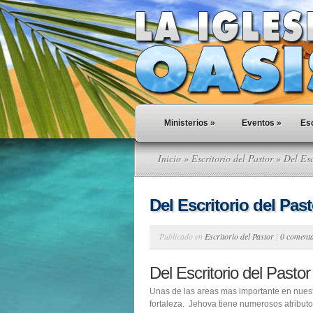
Ministerios
»
Eventos
»
Esc
Inicio
»
Escritorio del Pastor
» Del Esc
Del Escritorio del Pa
Publicado en
Escritorio del Pastor
|
0 coment
Del Escritorio del Past
Unas de las areas mas importante en nuest
fortaleza. Jehova tiene numerosos atributo