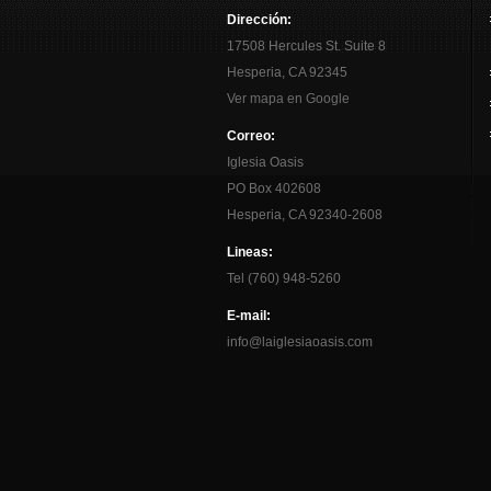
Dirección:
17508 Hercules St. Suite 8
Hesperia, CA 92345
Ver mapa en Google
Correo:
Iglesia Oasis
PO Box 402608
Hesperia, CA 92340-2608
Lineas:
Tel (760) 948-5260
E-mail:
info@laiglesiaoasis.com