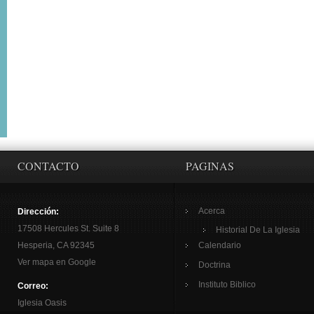
CONTACTO
PAGINAS
Acerca
Dirección:
17508 Hercules St. Suite 8
Historial De La Iglesia
Hesperia, CA 92345
Calendario
Ver mapa en Google
Doctrina
Instituto Biblico
Correo:
Iglesia Oasis