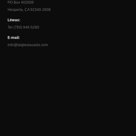
PO Box 402608
Hesperia, CA 92340-2608
Lineas:
Tel (760) 948-5260
E-mail:
info@laiglesiaoasis.com