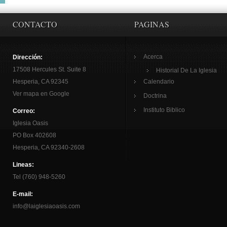
CONTACTO
PAGINAS
Acerca
Dirección:
17508 Hercules St. Suite 8
Historial De La Iglesia
Hesperia, CA 92345
Calendario
Ver mapa en Google
Doctrina
Instituto Biblico
Correo:
Iglesia Oasis
PO Box 402608
Hesperia, CA 92340-2608
Lineas:
Tel (760) 948-5260
E-mail:
info@laiglesiaoasis.com