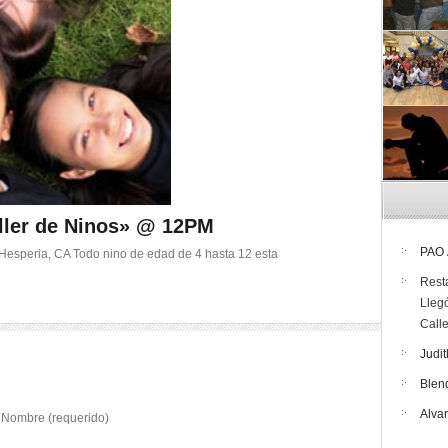
ller de Ninos» @ 12PM
PAO
 Hesperia, CA Todo nino de edad de 4 hasta 12 esta
Rest
Lleg
Call
Judit
Blen
Alva
Nombre (requerido)