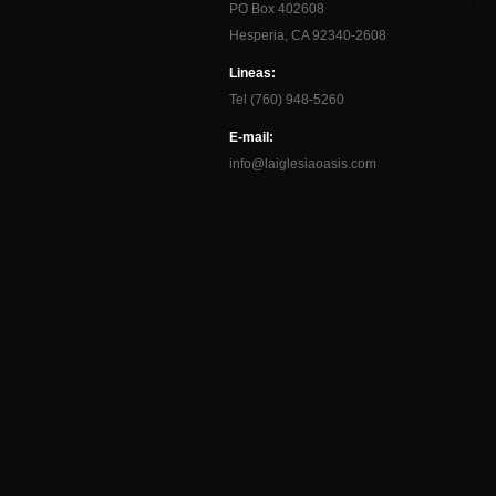
PO Box 402608
Hesperia, CA 92340-2608
Lineas:
Tel (760) 948-5260
E-mail:
info@laiglesiaoasis.com