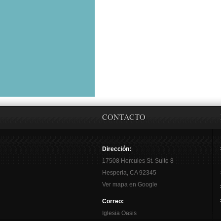
CONTACTO
Dirección:
17508 Hercules St. Suite 8
Hesperia, CA 92345
Ver mapa en Google
Correo:
Iglesia Oasis