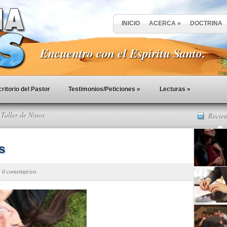
INICIO
ACERCA
»
DOCTRINA
Encuentro con el Espiritu Santo.
ritorio del Pastor
Testimonios/Peticiones
»
Lecturas
»
Taller de Ninos
Recien
s
|
0 comentarios