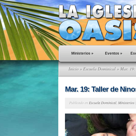
Ministerios
»
Eventos
»
Esc
Inicio
»
Escuela Dominical
» Mar. 19: 
Mar. 19: Taller de Nino
Publicado en
Escuela Dominical
,
Ministerios