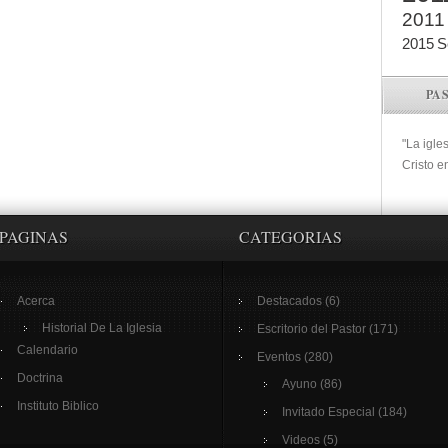
2011
2015
S
PA
"La igle
Cristo e
PAGINAS
CATEGORIAS
Acerca
Destacados
(6)
Historial De La Iglesia
Escritorio del Pastor
(171)
Calendario
Eventos
(280)
Doctrina
Ayuno
(86)
Instituto Biblico
Invitado Especial
(184)
Videos
(5)