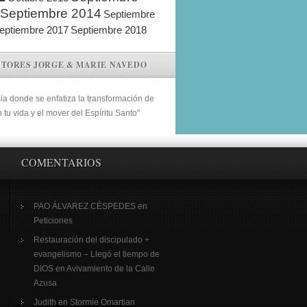
Septiembre 2014
Septiembre
eptiembre 2017
Septiembre 2018
STORES JORGE & MARIE NAVEDO
sia donde se enfatiza la transformación de
n tu vida y el mover del Espíritu Santo"
COMENTARIOS
PAO ÁLVAREZ CÉSPEDES
en
Peticiones
Restauración del discipulado +
evangelismo – Llegó el tiempo de
DIOS
en
Avivamiento de la Calle
Azusa
Judith
en
Stormie Omartian