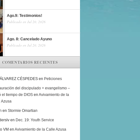
Ago.9: Testimonios!
Publicado en Jul 20, 2026
Ago. 8: Cancelado Ayuno
Publicado en Jul 20, 2026
COMENTARIOS RECIENTES
 ÁLVAREZ CÉSPEDES
en
Peticiones
auración del discipulado + evangelismo –
ó el tiempo de DIOS
en
Avivamiento de la
e Azusa
h
en
Stormie Omartian
derslv
en
Dec. 19: Youth Service
ro VM
en
Avivamiento de la Calle Azusa