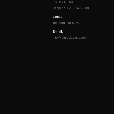
PO Box 402608
Hesperia, CA 92340-2608
Lineas:
Tel (760) 948-5260
E-mail:
info@laiglesiaoasis.com