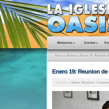
Ministerios
»
Eventos
»
Esc
Inicio
»
Damas
» Enero 19: Reunion 
Enero 19: Reunion d
Publicado en
Damas
,
Ministerios
|
0 comenta