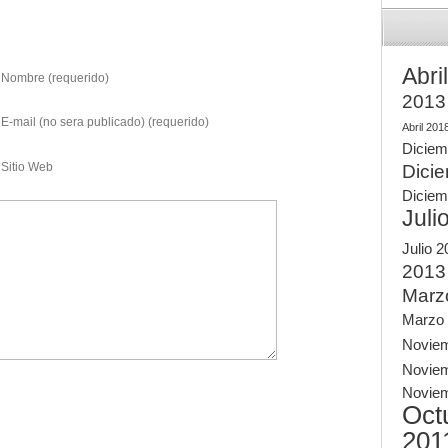
Abri
Nombre (requerido)
2013
E-mail (no sera publicado) (requerido)
Abril 201
Diciem
Sitio Web
Dici
Diciem
Juli
Julio 
2013
Marz
Marzo
Novie
Novie
Novie
Oct
201