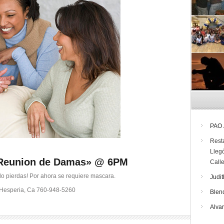
PAO
Rest
Lleg
 «Reunion de Damas» @ 6PM
Call
lo pierdas! Por ahora se requiere mascara.
Judit
8 Hesperia, Ca 760-948-5260
Blen
Alva