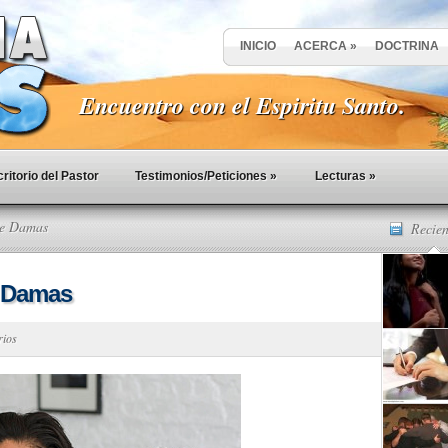
INICIO
ACERCA
»
DOCTRINA
Encuentro con el Espiritu Santo.
ritorio del Pastor
Testimonios/Peticiones
»
Lecturas
»
de Damas
Recien
e Damas
rios