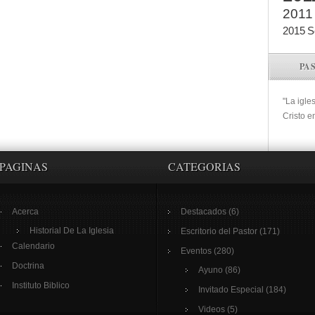
2011
2015
S
PA
"La igle
Cristo e
PAGINAS
CATEGORIAS
Acerca
Destacados
(6)
Historial De La Iglesia
Escritorio del Pastor
(171)
Calendario
Eventos
(280)
Doctrina
Ayuno
(86)
Instituto Biblico
Invitado Especial
(184)
Videos
(5)