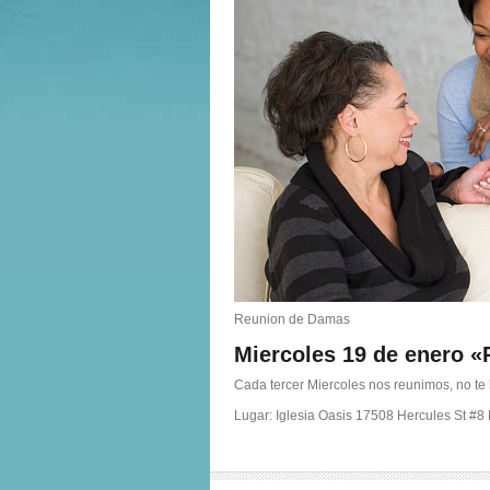
Reunion de Damas
Miercoles 19 de enero
Cada tercer Miercoles nos reunimos, no te 
Lugar: Iglesia Oasis 17508 Hercules St #