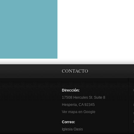
CONTACTO
Dirección:
17508 Hercules St. Suite 8
Hesperia, CA 92345
Ver mapa en Google
Correo:
Iglesia Oasis