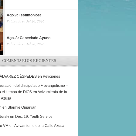
Ago.9: Testimonios!
Publicado en Jul 20, 2026
Ago. 8: Cancelado Ayuno
Publicado en Jul 20, 2026
COMENTARIOS RECIENTES
 ÁLVAREZ CÉSPEDES
en
Peticiones
auración del discipulado + evangelismo –
ó el tiempo de DIOS
en
Avivamiento de la
e Azusa
h
en
Stormie Omartian
derslv
en
Dec. 19: Youth Service
ro VM
en
Avivamiento de la Calle Azusa