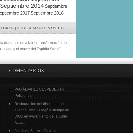
Septiembre 2014
Septiembre
eptiembre 2017
Septiembre 2018
STORES JORGE & MARIE NAVEDO
sia donde se enfatiza la transformación de
n tu vida y el mover del Espíritu Santo"
COMENTARIOS
PAO ÁLVAREZ CÉSPEDES
en
Peticiones
Restauración del discipulado +
evangelismo – Llegó el tiempo de
DIOS
en
Avivamiento de la Calle
Azusa
Judith
en
Stormie Omartian