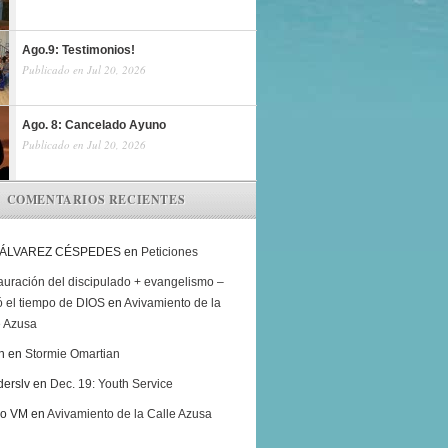
Ago.9: Testimonios!
Publicado en Jul 20, 2026
Ago. 8: Cancelado Ayuno
Publicado en Jul 20, 2026
COMENTARIOS RECIENTES
 ÁLVAREZ CÉSPEDES
en
Peticiones
auración del discipulado + evangelismo –
ó el tiempo de DIOS
en
Avivamiento de la
e Azusa
h
en
Stormie Omartian
derslv
en
Dec. 19: Youth Service
ro VM
en
Avivamiento de la Calle Azusa