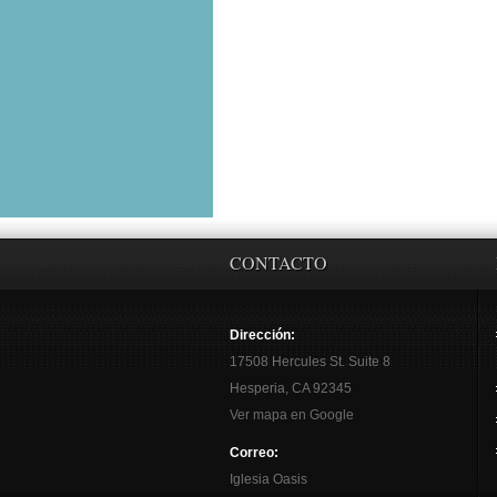
CONTACTO
Dirección:
17508 Hercules St. Suite 8
Hesperia, CA 92345
Ver mapa en Google
Correo:
Iglesia Oasis