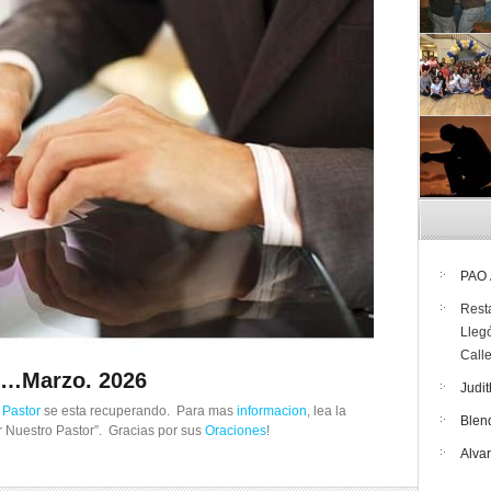
PAO
Rest
Lleg
Call
or…Marzo. 2026
Judit
o
Pastor
se esta recuperando. Para mas
informacion
, lea la
Blen
 Nuestro Pastor”. Gracias por sus
Oraciones
!
Alva