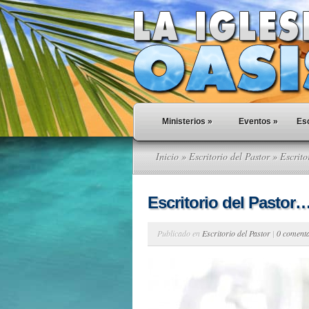
Ministerios
»
Eventos
»
Esc
Inicio
»
Escritorio del Pastor
» Escrito
Escritorio del Pastor
Publicado en
Escritorio del Pastor
|
0 coment