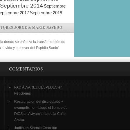
Septiembre 2014
Septiembre
eptiembre 2017
Septiembre 2018
STORES JORGE & MARIE NAVEDO
sia donde se enfatiza la transformación de
n tu vida y el mover del Espíritu Santo"
COMENTARIOS
PAO ÁLVAREZ CÉSPEDES
en
Peticiones
Restauración del discipulado +
evangelismo – Llegó el tiempo de
DIOS
en
Avivamiento de la Calle
Azusa
Judith
en
Stormie Omartian