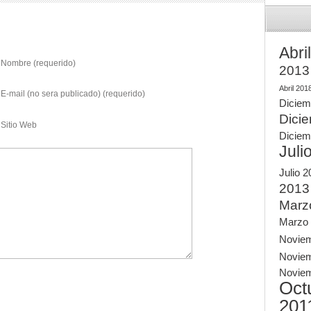
Abri
Nombre (requerido)
2013
Abril 201
E-mail (no sera publicado) (requerido)
Diciem
Dici
Sitio Web
Diciem
Juli
Julio 
2013
Marz
Marzo
Novie
Novie
Novie
Oct
201