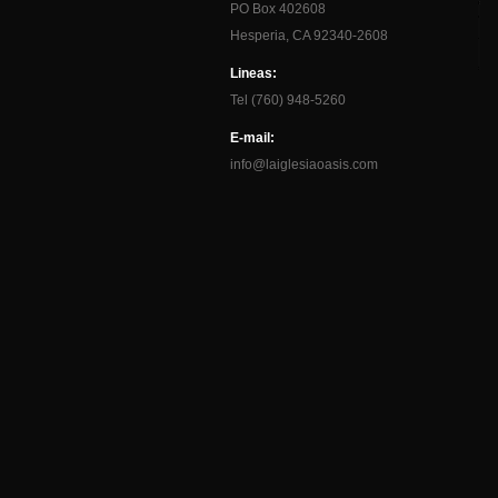
PO Box 402608
Hesperia, CA 92340-2608
Lineas:
Tel (760) 948-5260
E-mail:
info@laiglesiaoasis.com