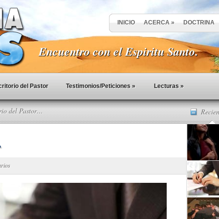
INICIO
ACERCA
»
DOCTRINA
Encuentro con el Espiritu Santo.
ritorio del Pastor
Testimonios/Peticiones
»
Lecturas
»
rio del Pastor…
Recien
…
arios