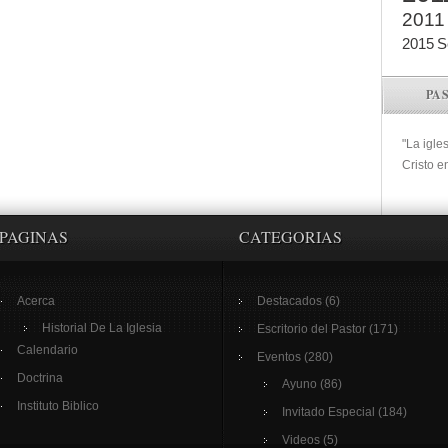
2011
2015
S
PA
"La igle
Cristo e
PAGINAS
CATEGORIAS
Acerca
Destacados
(6)
Historial De La Iglesia
Escritorio del Pastor
(171)
Calendario
Eventos
(280)
Doctrina
Ayuno
(86)
Instituto Biblico
Invitado Especial
(184)
Videos
(5)